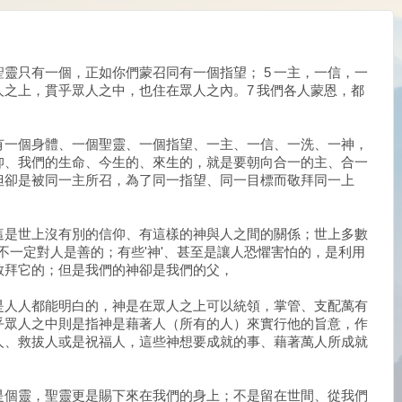
聖靈只有一個，正如你們蒙召同有一個指望； 5 一主，一信，一
眾人之上，貫乎眾人之中，也住在眾人之內。7 我們各人蒙恩，都
有一個身體、一個聖靈、一個指望、一主、一信、一洗、一神，
仰、我們的生命、今生的、來生的，就是要朝向合一的主、合一
但卻是被同一主所召，為了同一指望、同一目標而敬拜同一上
這是世上沒有別的信仰、有這樣的神與人之間的關係；世上多數
卻不一定對人是善的；有些'神'、甚至是讓人恐懼害怕的，是利用
敬拜它的；但是我們的神卻是我們的父，
是人人都能明白的，神是在眾人之上可以統領，掌管、支配萬有
乎眾人之中則是指神是藉著人（所有的人）來實行他的旨意，作
人、救拔人或是祝福人，這些神想要成就的事、藉著萬人所成就
是個靈，聖靈更是賜下來在我們的身上；不是留在世間、從我們