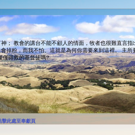
神； 教會的講台不能不顧人的情面，牧者也很難直言指
人會走會掉粉，而我不怕、這就是為何你需要來到這裡。 
僅僅得救的基督徒嗎?
點擊此處至奉獻頁