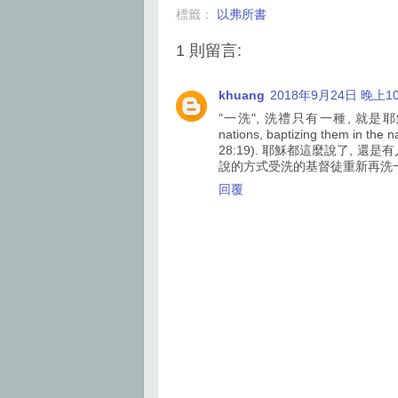
b
t
e
e
標籤：
以弗所書
o
e
r
o
r
e
k
s
1 則留言:
t
khuang
2018年9月24日 晚上10
"一洗", 洗禮只有一種, 就是耶穌所說, 在
nations, baptizing them in the n
28:19). 耶穌都這麼說了, 還是有
說的方式受洗的基督徒重新再洗一
回覆