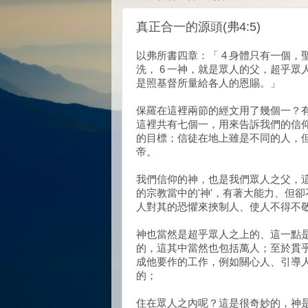
真正合一的源頭(弗4:5)
以弗所書四章：「 4 身體只有一個，
洗， 6 一神，就是眾人的父，超乎
是照基督所量給各人的恩賜。」
保羅在這裡兩節的經文用了幾個一？
這裡共有七個一，用來告訴我們的信
的目標；信徒在地上雖是不同的人，
帝。
我們信仰的神，也是我們眾人之父，
的宗教當中的'神'，有著大能力、但
人對其的恐懼來挾制人、使人不得不
神也當然是超乎眾人之上的、這一點
的，這其中當然也包括萬人；至於貫
成他要作的工作，例如關心人、引導
的；
住在眾人之內呢？這是很奇妙的，神