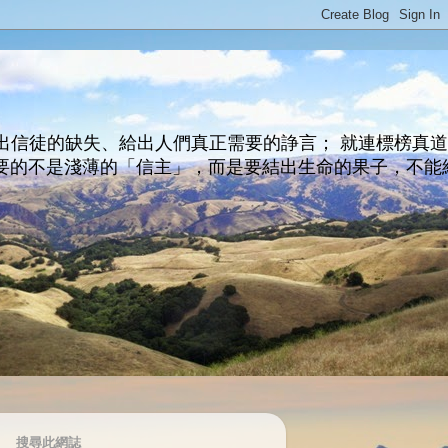
出信徒的缺失、給出人們真正需要的諍言； 就連標榜真
主所要的不是淺薄的「信主」，而是要結出生命的果子，不能
搜尋此網誌