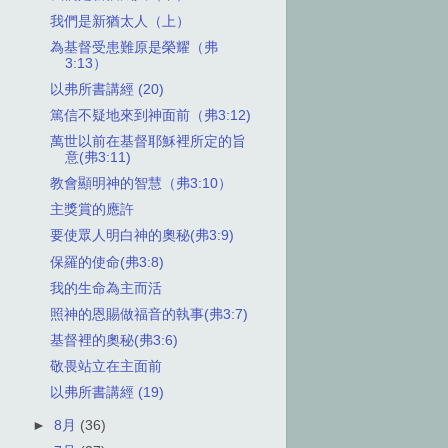
我們是新猶太人（上）
為基督受患難原是榮耀（弗
3:13）
以弗所書講經 (20)
篤信不疑地來到神面前（弗3:12)
萬世以前在基督耶穌裡所定的旨
意(弗3:11)
教會顯明神的智慧（弗3:10）
主獎賞的應許
要使眾人明白神的奧秘(弗3:9)
保羅的使命(弗3:8)
我的生命為主而活
照神的恩賜做福音的執事(弗3:7)
基督裡的奧秘(弗3:6)
敬畏站立在主面前
以弗所書講經 (19)
►
8月
(36)