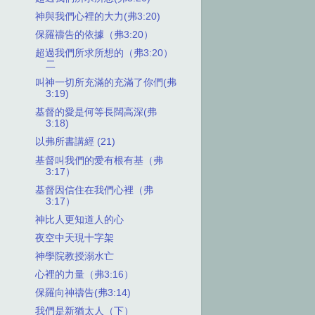
神與我們心裡的大力(弗3:20)
保羅禱告的依據（弗3:20）
超過我們所求所想的（弗3:20）
二
叫神一切所充滿的充滿了你們(弗
3:19)
基督的愛是何等長闊高深(弗
3:18)
以弗所書講經 (21)
基督叫我們的愛有根有基（弗
3:17）
基督因信住在我們心裡（弗
3:17）
神比人更知道人的心
夜空中天現十字架
神學院教授溺水亡
心裡的力量（弗3:16）
保羅向神禱告(弗3:14)
我們是新猶太人（下）