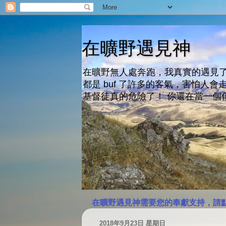
在曠野遇見神
在曠野無人處奔跑，我真實的遇見了
都是 buf 了許多的客氣，害怕
基督徒真的危險了！ 你還在當一個
在曠野遇見神需要您的奉獻支持，請
2018年9月23日 星期日