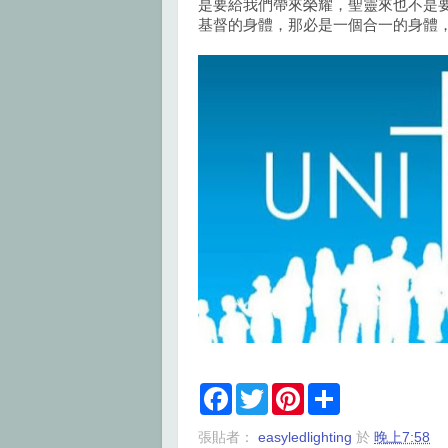
是要給我們帶來榮耀，聖靈來也不是
基督的身體，那必是一個合一的身體
F
T
P
S
a
w
i
h
c
i
n
a
張貼者：
easyledlighting
於
晚上7:58
e
t
t
r