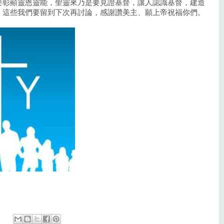
要彰顯靈恩靈能，聖靈來乃是要見證基督，讓人認識基督，建造
，這些我們要留到下次再討論，感謝讚美主、願上帝祝福你們。