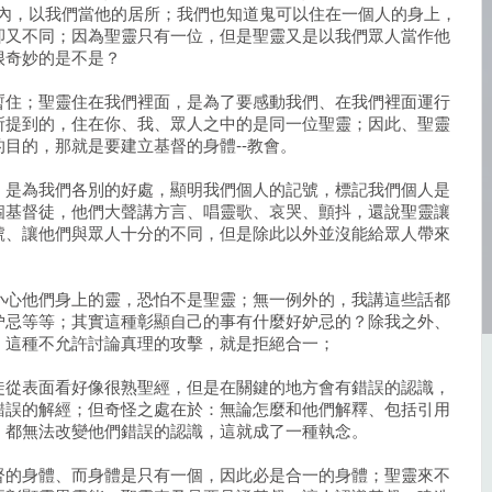
之內，以我們當他的居所；我們也知道鬼可以住在一個人的身上，
卻又不同；因為聖靈只有一位，但是聖靈又是以我們眾人當作他
很奇妙的是不是？
暫住；聖靈住在我們裡面，是為了要感動我們、在我們裡面運行
所提到的，住在你、我、眾人之中的是同一位聖靈；因此、聖靈
目的，那就是要建立基督的身體--教會。
、是為我們各別的好處，顯明我們個人的記號，標記我們個人是
個基督徒，他們大聲講方言、唱靈歌、哀哭、顫抖，還說聖靈讓
號、讓他們與眾人十分的不同，但是除此以外並沒能給眾人帶來
小心他們身上的靈，恐怕不是聖靈；無一例外的，我講這些話都
妒忌等等；其實這種彰顯自己的事有什麼好妒忌的？除我之外、
，這種不允許討論真理的攻擊，就是拒絕合一；
徒從表面看好像很熟聖經，但是在關鍵的地方會有錯誤的認識，
錯誤的解經；但奇怪之處在於：無論怎麼和他們解釋、包括引用
，都無法改變他們錯誤的認識，這就成了一種執念。
督的身體、而身體是只有一個，因此必是合一的身體；聖靈來不