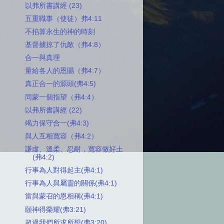
以弗所書講經 (23)
五重職事（使徒）弗4:11
不掐算永生的神的時刻
基督擄掠了仇敵（弗4:8）
合一與真理
量給各人的恩賜（弗4:7）
真正合一的源頭(弗4:5)
同蒙一個指望（弗4:4）
以弗所書講經 (22)
竭力保守合一(弗4:3)
與人互相寬容（弗4:2）
謙虛、溫柔、忍耐，寬容做好土
(弗4:2)
行事為人對得起主(弗4:1)
行事為人與屬靈的關係(弗4:1)
當與蒙召的恩相稱(弗4:1)
願神得榮耀(弗3:21)
超過我們所求所想(弗3:20)