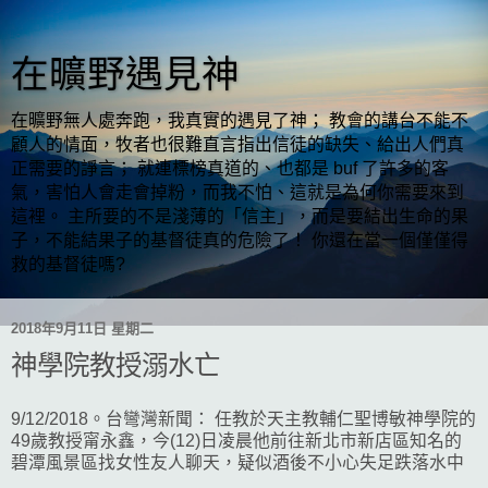
在曠野遇見神
在曠野無人處奔跑，我真實的遇見了神； 教會的講台不能不
顧人的情面，牧者也很難直言指出信徒的缺失、給出人們真
正需要的諍言； 就連標榜真道的、也都是 buf 了許多的客
氣，害怕人會走會掉粉，而我不怕、這就是為何你需要來到
這裡。 主所要的不是淺薄的「信主」，而是要結出生命的果
子，不能結果子的基督徒真的危險了！ 你還在當一個僅僅得
救的基督徒嗎?
2018年9月11日 星期二
神學院教授溺水亡
9/12/2018。台彎灣新聞： 任教於天主教輔仁聖博敏神學院的
49歲教授甯永鑫，今(12)日凌晨他前往新北市新店區知名的
碧潭風景區找女性友人聊天，疑似酒後不小心失足跌落水中