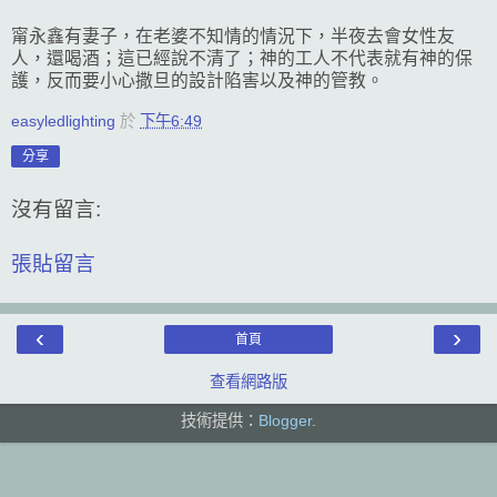
甯永鑫有妻子，在老婆不知情的情況下，半夜去會女性友
人，還喝酒；這已經說不清了；神的工人不代表就有神的保
護，反而要小心撒旦的設計陷害以及神的管教。
easyledlighting
於
下午6:49
分享
沒有留言:
張貼留言
‹
›
首頁
查看網路版
技術提供：
Blogger
.