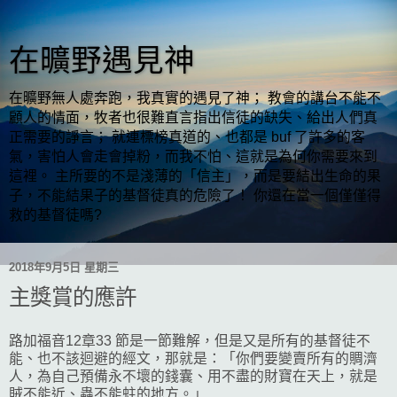
在曠野遇見神
在曠野無人處奔跑，我真實的遇見了神； 教會的講台不能不
顧人的情面，牧者也很難直言指出信徒的缺失、給出人們真
正需要的諍言； 就連標榜真道的、也都是 buf 了許多的客
氣，害怕人會走會掉粉，而我不怕、這就是為何你需要來到
這裡。 主所要的不是淺薄的「信主」，而是要結出生命的果
子，不能結果子的基督徒真的危險了！ 你還在當一個僅僅得
救的基督徒嗎?
2018年9月5日 星期三
主獎賞的應許
路加福音12章33 節是一節難解，但是又是所有的基督徒不
能、也不該迴避的經文，那就是：「你們要變賣所有的賙濟
人，為自己預備永不壞的錢囊、用不盡的財寶在天上，就是
賊不能近、蟲不能蛀的地方。」