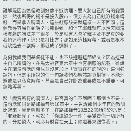
難解是因為這個教訓好像不近情理，要人將自己所有的變賣
掉、然後所得的錢不是投入股市、債券去為自己錢滾錢來轉
錢，而是拿去賙濟人，這些錢應該是就這樣一去不回頭；這
個教導容易作到嗎？很難很難，和信了耶穌就可以進天國這
樣寬鬆的講法差了很多；於是就有人會解釋主並不是真的要
我們這樣作，這只是打比方；那如果這樣解釋、或者是根本
就跳過去不講解，那就成了迴避了。
為何我說我們基督徒不能、也不該迴避這節經文？因為這是
主自己所講的，在馬太福音第六章中也有相應的記載，雖說
主在講這句話的時候並沒有加上「實實在在的說的」這個強
調詞，但是主所說的任一句話我們都應該認真對待、不能迴
避或是以私意解釋、甚至是自己評斷為重要或是不重要、可
忽略等等。
那「變賣所有的賙濟人」是否真的作不到呢？那倒也不是，
這句話和同是路加福音第18章中、主告訴那個少年官的教訓
比起來、算是輕鬆多了；在路加福音18章22 節所記的乃是：
「耶穌聽見了，就說：「你還缺少一件：要變賣你一切所有
的，分給窮人，就必有財寶在天上；你還要來跟從我。」