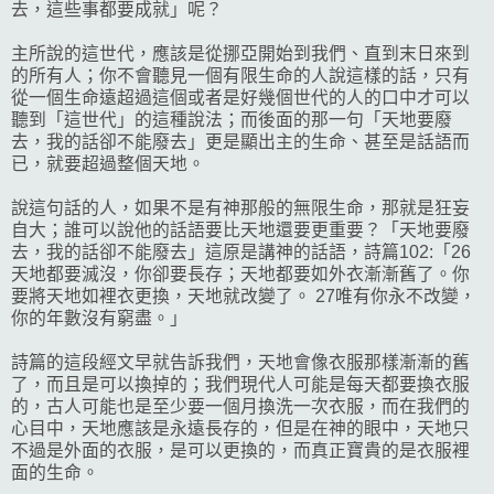
去，這些事都要成就」呢？
主所說的這世代，應該是從挪亞開始到我們、直到末日來到
的所有人；你不會聽見一個有限生命的人說這樣的話，只有
從一個生命遠超過這個或者是好幾個世代的人的口中才可以
聽到「這世代」的這種說法；而後面的那一句「天地要廢
去，我的話卻不能廢去」更是顯出主的生命、甚至是話語而
已，就要超過整個天地。
說這句話的人，如果不是有神那般的無限生命，那就是狂妄
自大；誰可以說他的話語要比天地還要更重要？「天地要廢
去，我的話卻不能廢去」這原是講神的話語，詩篇102:「26
天地都要滅沒，你卻要長存；天地都要如外衣漸漸舊了。你
要將天地如裡衣更換，天地就改變了。 27唯有你永不改變，
你的年數沒有窮盡。」
詩篇的這段經文早就告訴我們，天地會像衣服那樣漸漸的舊
了，而且是可以換掉的；我們現代人可能是每天都要換衣服
的，古人可能也是至少要一個月換洗一次衣服，而在我們的
心目中，天地應該是永遠長存的，但是在神的眼中，天地只
不過是外面的衣服，是可以更換的，而真正寶貴的是衣服裡
面的生命。