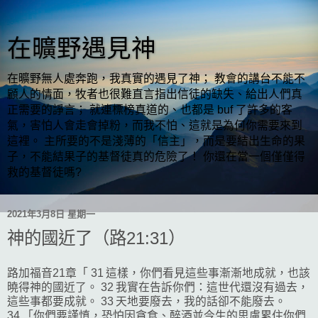
在曠野遇見神
在曠野無人處奔跑，我真實的遇見了神； 教會的講台不能不
顧人的情面，牧者也很難直言指出信徒的缺失、給出人們真
正需要的諍言； 就連標榜真道的、也都是 buf 了許多的客
氣，害怕人會走會掉粉，而我不怕、這就是為何你需要來到
這裡。 主所要的不是淺薄的「信主」，而是要結出生命的果
子，不能結果子的基督徒真的危險了！ 你還在當一個僅僅得
救的基督徒嗎?
2021年3月8日 星期一
神的國近了（路21:31）
路加福音21章「 31 這樣，你們看見這些事漸漸地成就，也該
曉得神的國近了。 32 我實在告訴你們：這世代還沒有過去，
這些事都要成就。 33 天地要廢去，我的話卻不能廢去。
34 「你們要謹慎，恐怕因貪食、醉酒並今生的思慮累住你們