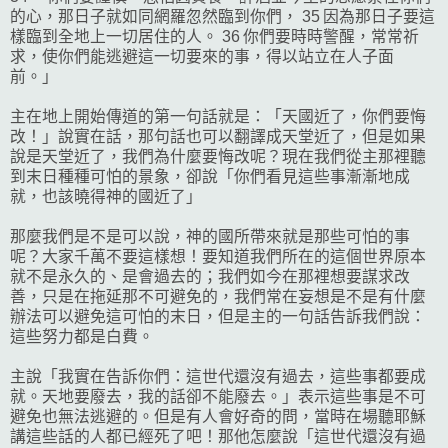
的心，那日子就如同網羅忽然臨到你們， 35 因為那日子要這
樣臨到全地上一切居住的人。 36 你們要時時警醒，常常祈
求，使你們能逃避這一切要來的事，得以站立在人子面
前。」
主在地上開始傳道的第一句話就是：「天國近了，你們要悔
改！」說實在話，那句話也可以翻譯成天堂近了，但是如果
說是天堂近了，我們為什麼要悔改呢？現在我們從主那裡聽
到末日種種可怕的景象，卻說「你們看見這些事漸漸地成
就，也該曉得神的國近了」
那麼我們是不是可以說，神的國所帶來就是那些可怕的事
呢？大家千萬不要這樣想！要知道我們所在的這個世界原本
就不是永久的、是會過去的；我們如今在那裡想要謀求改
善，只是在拖延那不可避免的，我們常在妄想是不是有什麼
辦法可以避免這可怕的末日，但是主的一句話告訴我們說：
這些努力都是白費。
主說「我實在告訴你們：這世代還沒有過去，這些事都要成
就。天地要廢去，我的話卻不能廢去。」表示這些事是不可
避免也無法逃避的。但是有人會好奇的問，當時在場聽耶穌
講這些話的人都已經死了吧！那他怎麼說「這世代還沒有過