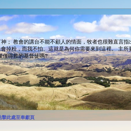
神； 教會的講台不能不顧人的情面，牧者也很難直言指
人會走會掉粉，而我不怕、這就是為何你需要來到這裡。 
僅僅得救的基督徒嗎?
點擊此處至奉獻頁