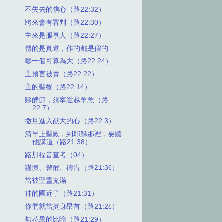
不失去的信心（路22:32）
將來會有審判（路22:30）
主來是服事人（路22:27）
傳的是真道，作的都是假的
哪一個可算為大（路22:24）
主預言被賣（路22:22）
主的聖餐（路22:14）
除酵節，須宰逾越羊羔（路
22:7）
撒旦進入猷大的心（路22:3）
清早上聖殿，到耶穌那裡，要聽
他講道（路21:38）
路加福音查考（04）
謹慎、警醒、禱告（路21:36）
當被聖靈充滿
神的國近了（路21:31）
你們就當挺身昂首（路21:28）
無花果的比喻（路21:29）