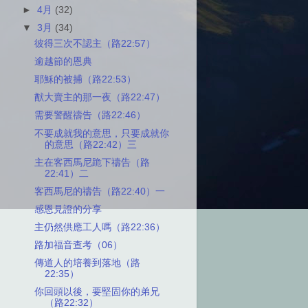
►
4月
(32)
▼
3月
(34)
彼得三次不認主（路22:57）
逾越節的恩典
耶穌的被捕（路22:53）
猷大賣主的那一夜（路22:47）
需要警醒禱告（路22:46）
不要成就我的意思，只要成就你
的意思（路22:42）三
主在客西馬尼跪下禱告（路
22:41）二
客西馬尼的禱告（路22:40）一
感恩見證的分享
主仍然供應工人嗎（路22:36）
路加福音查考（06）
傳道人的培養到落地（路
22:35）
你回頭以後，要堅固你的弟兄
（路22:32）