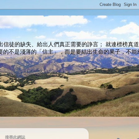
出信徒的缺失、給出人們真正需要的諍言； 就連標榜真
主所要的不是淺薄的「信主」，而是要結出生命的果子，不能
搜尋此網誌