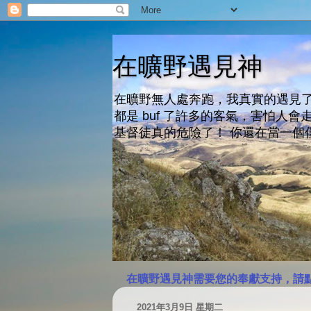
在曠野遇見神
在曠野無人處奔跑，我真實的遇見了
都是 buf 了許多的客氣，害怕
基督徒真的危險了！ 你還在當一個
在曠野遇見神需要您的奉獻支持，請
2021年3月9日 星期二