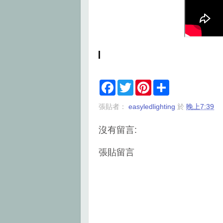
F
T
P
S
a
w
i
h
c
i
n
a
張貼者：
easyledlighting
於
晚上7:39
e
t
t
r
b
t
e
e
o
e
r
沒有留言:
o
r
e
k
s
t
張貼留言