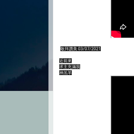
敬拜讚美 03/07/2021

近前來

求主充滿我

神羔羊