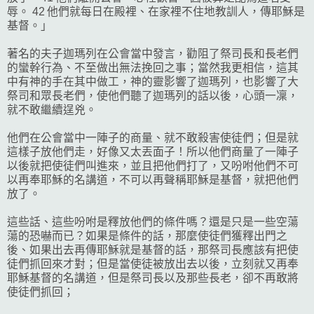
辱。 42 他們就每日在殿裡、在家裡不住地教訓人，傳耶穌是
基督。」
著名的夫子迦瑪列在公會當中發言，勸阻了祭司長和長老們
的蠻幹行為、不至做出無法挽回之事；當然我更相信，這其
中有神的手在其中做工，神的靈影響了迦瑪列，也影響了大
祭司和眾長老們，使他們聽了迦瑪列的話以後，心頭一凜，
就不敢繼續逞兇。
他們在公會當中一陣子的商量、就不敢殺害使徒們；但是就
這樣子放他們走，好像又太丟面子！所以他們商量了一陣子
以後就把使徒們叫進來，並且把他們打了，又吩咐他們不可
以再奉耶穌的名講道，不可以再聲稱耶穌是基督，就把他們
放了。
這些話、這些吩咐是釋放他們的條件嗎？還是只是一些空蕩
蕩的恐嚇而已？如果是條件的話，那麼使徒們獲釋出門之
後、如果出去再傳耶穌就是基督的話，那祭司長應該有把使
徒們抓回來才對；但是當使徒被放出去以後，立刻就又再奉
耶穌基督的名講道，但是祭司長以及那些長老，卻不再敢將
使徒們抓回；