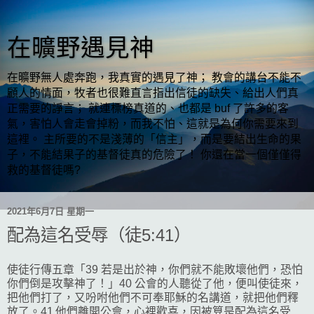
在曠野遇見神
在曠野無人處奔跑，我真實的遇見了神； 教會的講台不能不
顧人的情面，牧者也很難直言指出信徒的缺失、給出人們真
正需要的諍言； 就連標榜真道的、也都是 buf 了許多的客
氣，害怕人會走會掉粉，而我不怕、這就是為何你需要來到
這裡。 主所要的不是淺薄的「信主」，而是要結出生命的果
子，不能結果子的基督徒真的危險了！ 你還在當一個僅僅得
救的基督徒嗎?
2021年6月7日 星期一
配為這名受辱（徒5:41）
使徒行傳五章「39 若是出於神，你們就不能敗壞他們，恐怕
你們倒是攻擊神了！」40 公會的人聽從了他，便叫使徒來，
把他們打了，又吩咐他們不可奉耶穌的名講道，就把他們釋
放了。41 他們離開公會，心裡歡喜，因被算是配為這名受