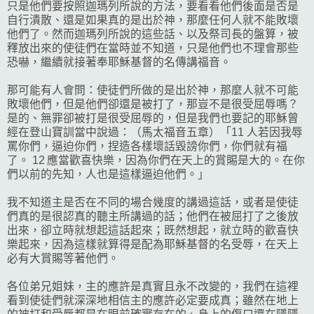
只是他們要按照迦瑪列所說的方法，要看看他們後面是否是
自行潰散、還是如果真的是出於神，那麼任何人就不能敗壞
他們了。然而迦瑪列所說的這些話、以及祭司長的盤算，被
釋放出來的使徒們在當時並不知道，只是他們也不理會那些
恐嚇，繼續就接著奉耶穌基督的名傳講福音。
那可能有人會問：使徒們所做的是出於神，那麼人就不可能
敗壞他們，但是他們卻還是被打了，那豈不是很受屈辱嗎？
是的、無罪卻被打是很受屈辱的，但是我們也要記的耶穌曾
經在登山寶訓當中說過：（馬太福音五章）「11 人若因我辱
罵你們，逼迫你們，捏造各樣壞話毀謗你們，你們就有福
了。 12 應當歡喜快樂，因為你們在天上的賞賜是大的。在你
們以前的先知，人也是這樣逼迫他們。」
我不知道主是否在不同的場合幾度的講過這話，或者是使徒
們真的是很認真的聽主所講過的話；他們在被屈打了之後放
出來，卻立時就想起這話起來；既然想起，就立時的歡喜快
樂起來，因為這樣就算得是配為耶穌基督的名受辱，在天上
必有大賞賜等著他們。
各位弟兄姐妹，主的應許是真實且永不改變的，我們在這裡
看到使徒們就深深地相信主的應許必定要成真；雖然在地上