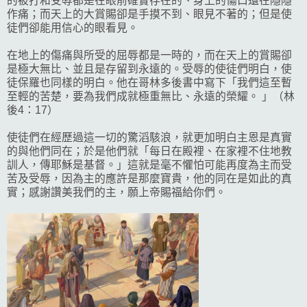
的被打和受辱都是在眼前確實存在的、身上的傷口還在隱隱
作痛；而天上的大賞賜卻是手摸不到、眼見不著的；但是使
徒們卻能用信心的眼看見。
在地上的傷痛與所受的屈辱都是一時的，而在天上的賞賜卻
是極大無比、並且是存留到永遠的。受辱的使徒們明白，使
徒保羅也同樣的明白。他在哥林多後書中寫下「我們這至暫
至輕的苦楚，要為我們成就極重無比、永遠的榮耀。 」（林
後4：17）
使徒們在經歷過這一切的驚滔駭浪，就更加明白主恩是真實
的與他們同在；於是他們就「每日在殿裡、在家裡不住地教
訓人，傳耶穌是基督。」這就是毫不懼怕可能再度為主而受
苦及受辱，因為主的應許是那麼寶貴，他的同在是如此的真
實；感謝讚美我們的主，願上帝賜福給你們。