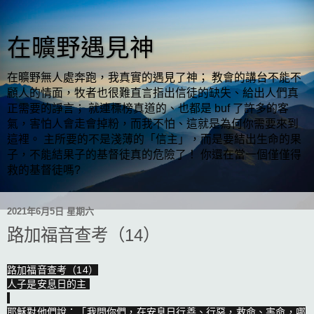
在曠野遇見神
在曠野無人處奔跑，我真實的遇見了神； 教會的講台不能不
顧人的情面，牧者也很難直言指出信徒的缺失、給出人們真
正需要的諍言； 就連標榜真道的、也都是 buf 了許多的客
氣，害怕人會走會掉粉，而我不怕、這就是為何你需要來到
這裡。 主所要的不是淺薄的「信主」，而是要結出生命的果
子，不能結果子的基督徒真的危險了！ 你還在當一個僅僅得
救的基督徒嗎?
2021年6月5日 星期六
路加福音查考（14）
路加福音查考（14）

人子是安息日的主 

耶穌對他們說：「我問你們，在安息日行善、行惡，救命、害命，哪