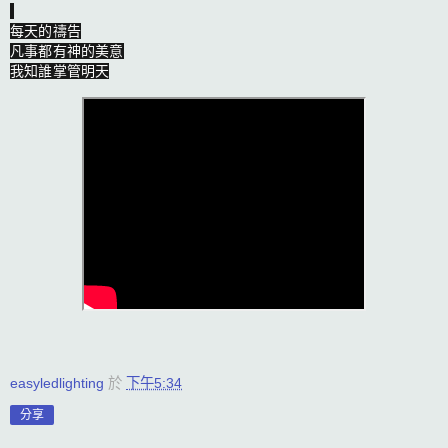
每天的禱告

凡事都有神的美意

我知誰掌管明天
easyledlighting
於
下午5:34
分享