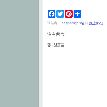
F
T
P
S
a
w
i
h
c
i
n
a
張貼者：
easyledlighting
於
晚上8:29
e
t
t
r
b
t
e
e
o
e
r
沒有留言:
o
r
e
k
s
t
張貼留言