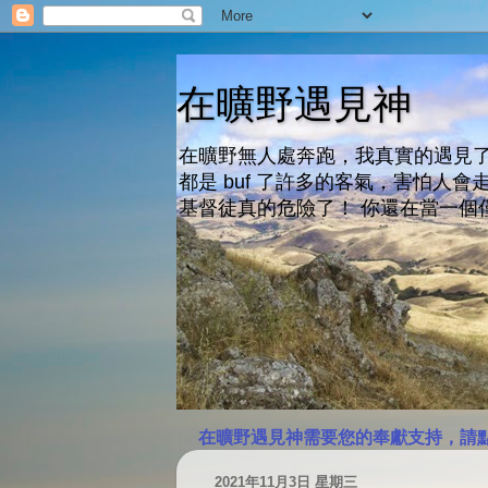
在曠野遇見神
在曠野無人處奔跑，我真實的遇見了
都是 buf 了許多的客氣，害怕
基督徒真的危險了！ 你還在當一個
在曠野遇見神需要您的奉獻支持，請
2021年11月3日 星期三