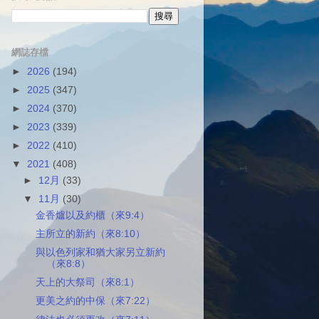
網誌存檔
►
2026
(194)
►
2025
(347)
►
2024
(370)
►
2023
(339)
►
2022
(410)
▼
2021
(408)
►
12月
(33)
▼
11月
(30)
金香爐以及約櫃（來9:4）
主所立的新約（來8:10）
與以色列家和猶大家另立新約
（來8:8）
天上的大祭司（來8:1）
更美之約的中保（來7:22）