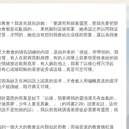
派教會？我首先就告訴她：「要講究和探索靈恩，那就先要把那
教會都是在亂搞的」。果然聽到這個答案，她承認之所以問我這
背景，才問的，她也沒有想到我會給出這樣的答案，還以為我會
灣區某大教會的禱告訓練的內容，是由外來的「使徒」所帶領的。我
有聲，有人在那裡晃動身體，有的人排隊上前要領受牧者給的祝
徒情緒接近歇斯底里，有人躺在地上，我看了以後心裡只浮起
群有心追隨耶穌的基督徒弄成這樣，真是可悲可嘆。
是因為缺乏在神話語上認真的追求，才會被人用偏離真道的虛浮
也不能識破，既可憐又可嘆。
關於靈恩的答案是如下「以後，我要將我的靈澆灌凡有血氣的，
做異夢，少年人要見異象。」（約珥書2:28）說實在話，這些
果說不是拒絕的話），我以前曾經講過基督徒必需要有靈恩，就
搞到一個大大的教會走向類似於邪教；而福音派的教會矯枉過