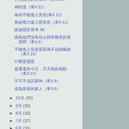
神的道（來4:12）
為何不能進入安息(來4:11)
務必竭力進入那安息（來4:11）
路加福音查考 39
因為他們沒有信心與所聽見的道
調和（來4:2）
不能進入安息是因為不信的緣故
（來3:19）
什麼是靈恩
趁著還有今日，天天彼此相勸
（來3:13）
不可不信試探神（來3:9）
成為基督的家人（來3:6）
►
10月
(35)
►
9月
(35)
►
8月
(33)
►
7月
(37)
►
6月
(35)