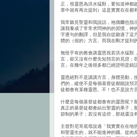
正，視靈恩為洪水猛獸，要知道神都
章中就有再次提到）這是實實在在都
我常聽見聖靈和我說話，祂偶爾也指
讓我養成了常常求問神的的習慣，神
字逐句的翻譯，但是我自從聽過了這
體的（假的）方言。而我在剛才提到的那
無怪乎有的教會講靈恩視若洪水猛獸
言，卻又沒有什麼先知預言的見證；
言」在幾年之後很多都已經證明是錯
靈恩絕對不是講講方言，身體晃動，
們的，縱使不是每個基督徒都能說預
徒都會有某種靈恩。不！也不是說方
什麼是每個基督徒都會有的靈恩呢？
真正的基督徒都會結出聖靈的果子，
節制的果子；若沒有這些，那就還沒
主曾對尼哥底母說過「我實實在在地
和聖靈生的，就不能進神的國。從肉