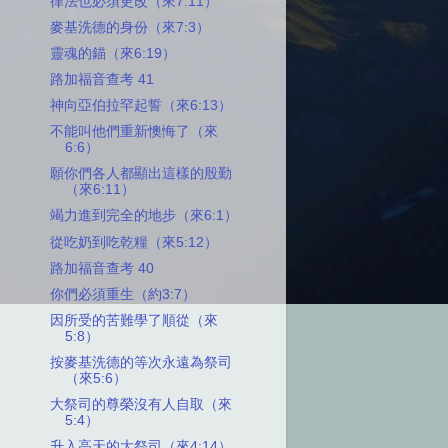
律法也必須更改（來7:11）
麥基洗德的身份（來7:3）
靈魂的錨（來6:19）
路加福音查考 41
神向亞伯拉罕起誓（來6:13）
不能叫他們重新懊悔了（來
6:6）
願你們各人都顯出這樣的殷勤
（來6:11）
竭力進到完全的地步（來6:1）
從吃奶到吃乾糧（來5:12）
路加福音查考 40
你們必須重生（約3:7）
因所受的苦難學了順從（來
5:8）
按麥基洗德的等次永遠為祭司
（來5:6）
大祭司的尊榮沒有人自取（來
5:4）
升入高天的大祭司（來4:14）