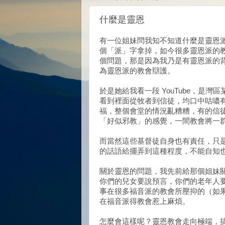
什麼是靈恩
有一位姐妹問我知不知道什麼是靈恩
個「派」字拿掉，如今很多靈恩派的
個問題，那是因為我乃是有靈恩派的
為靈恩派的教會辯護。
於是她給我看一段 YouTube，是
看到裡面從牧者到信徒，均口中咕噥
福，整個會堂的情況亂糟糟，有的信
「好似邪教」的感覺，一間教會將一
而當然這些基督徒自身也有責任，只
的話語給擺弄到這種程度，不能自知
關於靈恩的問題，我先前給那個姐妹
你們的兒女要說預言，你們的老年人要
事在很多福音派的教會所壓抑的（如
在福音派得教會惹上麻煩。
怎麼會這樣呢？靈恩教會走向極端，