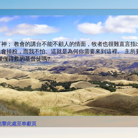
神； 教會的講台不能不顧人的情面，牧者也很難直言指
人會走會掉粉，而我不怕、這就是為何你需要來到這裡。 
僅僅得救的基督徒嗎?
點擊此處至奉獻頁