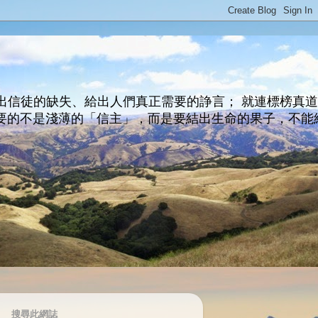
出信徒的缺失、給出人們真正需要的諍言； 就連標榜真
主所要的不是淺薄的「信主」，而是要結出生命的果子，不能
搜尋此網誌