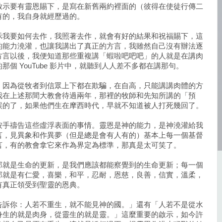
啟示要有靈恩賜下，是寫在新舊兩約裡面的（彼得在使徒行傳二
有的，我自身就經歷過的。
示我要如何去作，我照著去作，就會有好的結果和祝福賜下，這
的能力澆灌，也讓我講出了真正的方言，我雖然自己沒有辦法逐
方言以後，我便知道那些重複講「蝦啦吧吧吧」的人就是在講肉
個 YouTube 影片中，就聽到人人差不多都在講那句。
，因為從牧者到信眾上下都在欺騙，在自高，只能講講肉體的方
我在上述那間大教會待過兩年，那裡的牧師和先知所講的「預
誤的了，如果他們生在摩西時代，早就不知道被人打死幾回了。
按手禱告這些虛浮表面的事情。靈恩是神的能力，是神澆灌給我
言，見異象和作異夢（但是總是會有人有的）基本上每一個基督
言，有的教會拿它來作為界定為標準，那真是太可笑了。
那就是生命的更新，是我們應該都能察覺到的生命更新；每一個
那就是有仁愛，喜樂，和平，忍耐，恩慈，良善，信實，溫柔，
有真正領受到聖靈的恩典。
告訴你：人若不重生，就不能見神的國。」還有「人若不是從水
身生的就是肉身，從靈生的就是靈。」這麼重要的啟示，如今許