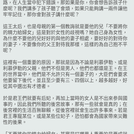
路，在人生當中犯下錯誤。那如果是你，你會想告訴孩子什
麼呢？我們講多了孩子聽了會煩，如果只能夠講一兩件讓他
牢牢記住，那你會對孩子講什麼呢？
這王太后，也是母親的第一個教誨就是要他的兒「不要將你
的精力給婦女」這是對於女性的歧視嗎？她自己身為女性，
為什麼不要他的兒好好的與他的妻子相處，要好好的對待你
的妻子，不要像你的父王對待我那樣，這樣的為自己抱不平
呢？
這裡有一個重要的原因，那就是因為不論是利慕伊勒、或是
利慕伊勒的父親，他們不但是男人，他們也都還是王。在王
的世界當中，他們是不允許只有一個妻子的，大臣們會要求
他要留下後代，並且至少要有三、四個以上，越多越好，好
從其中選出有才德者。
於是君王們就要有后妃，再加上當時的女人是不出來参與國
事的，因此我們所聽的後宮故事，那有一些就會是真的；在
後宮裡的生活百無聊賴，從後宮裡就會生出許多事來。若是
君王專寵某位，或是某些位妃子，恐怕都會為國家帶來災難
性的後果。