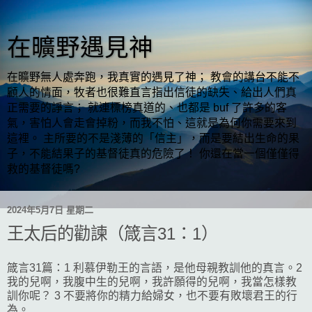
在曠野遇見神
在曠野無人處奔跑，我真實的遇見了神； 教會的講台不能不
顧人的情面，牧者也很難直言指出信徒的缺失、給出人們真
正需要的諍言； 就連標榜真道的、也都是 buf 了許多的客
氣，害怕人會走會掉粉，而我不怕、這就是為何你需要來到
這裡。 主所要的不是淺薄的「信主」，而是要結出生命的果
子，不能結果子的基督徒真的危險了！ 你還在當一個僅僅得
救的基督徒嗎?
2024年5月7日 星期二
王太后的勸諫（箴言31：1）
箴言31篇：1 利慕伊勒王的言語，是他母親教訓他的真言。2
我的兒啊，我腹中生的兒啊，我許願得的兒啊，我當怎樣教
訓你呢？ 3 不要將你的精力給婦女，也不要有敗壞君王的行
為。