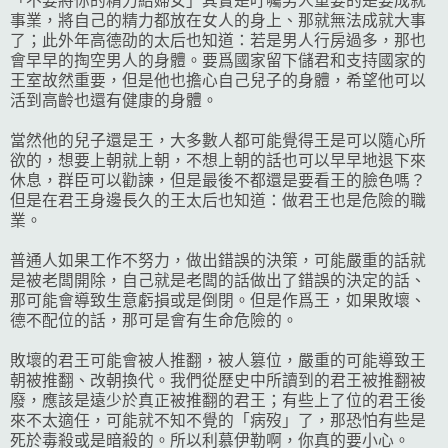
「不要將你的精力給婦女」其實是叮囑男人重要的是要成就
事業，將自己的精力都放在女人的身上、那就無法成就大事
了；此外年高德劭的太后也知道：若是男人行房過多，那也
會早早的掏空男人的身體。要爲國家留下儲君和支持國家的
王室故然重要，但是他也擔心自己兒子的身體，希望他可以
活到高齡也還有健康的身體。
當然他的兒子還是王，大多數人都可能覺得王是可以隨心所
欲的，想要上朝就上朝，不想上朝的話也可以早早地退下來
休息，群臣可以勸諫，但是最後不都還是要看王的臉色嗎？
但是在君王身邊長久的王太后也知道：做君王也是危險的職
業。
普通人如果工作不努力，做出錯誤的決策，可能嚴重的話就
是被老闆開除，自己就是老闆的話做出了錯誤的決定的話、
那可能會導致生意虧損或是倒閉。但是作爲王，如果敗壞、
德不配位的話，那可是會有生命危險的。
敗壞的君王可能會被人推翻，被人篡位，嚴重的可能導致王
朝被推翻、改朝換代。我們從歷史中所讀到的君王被推翻被
廢，應該是遠少於真正被推翻的君王；有些上了位的君王後
來不太適任，可能就不知不覺的「病歿」了，那恐怕有些是
死於毒殺或是暗殺的。所以利慕伊勒啊，你真的要小心。