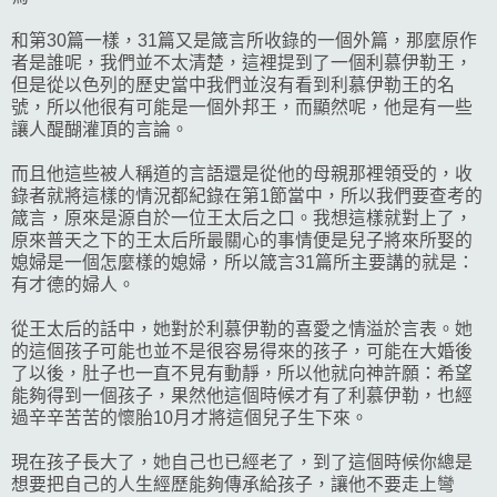
和第30篇一樣，31篇又是箴言所收錄的一個外篇，那麼原作
者是誰呢，我們並不太清楚，這裡提到了一個利慕伊勒王，
但是從以色列的歷史當中我們並沒有看到利慕伊勒王的名
號，所以他很有可能是一個外邦王，而顯然呢，他是有一些
讓人醍醐灌頂的言論。
而且他這些被人稱道的言語還是從他的母親那裡領受的，收
錄者就將這樣的情況都紀錄在第1節當中，所以我們要查考的
箴言，原來是源自於一位王太后之口。我想這樣就對上了，
原來普天之下的王太后所最關心的事情便是兒子將來所娶的
媳婦是一個怎麼樣的媳婦，所以箴言31篇所主要講的就是：
有才德的婦人。
從王太后的話中，她對於利慕伊勒的喜愛之情溢於言表。她
的這個孩子可能也並不是很容易得來的孩子，可能在大婚後
了以後，肚子也一直不見有動靜，所以他就向神許願：希望
能夠得到一個孩子，果然他這個時候才有了利慕伊勒，也經
過辛辛苦苦的懷胎10月才將這個兒子生下來。
現在孩子長大了，她自己也已經老了，到了這個時候你總是
想要把自己的人生經歷能夠傳承給孩子，讓他不要走上彎