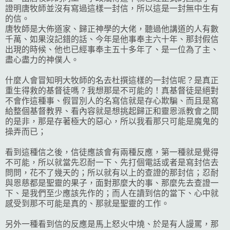
證明唐牧師並沒有寫過這樣一封信，所以這是一封無中生有
的信。
唐牧師是大佈道家、歸正神學的大佬，聽過他講道的人有數
千萬、如果沒記錯的話、今年是他事奉主六十年、那封假信
出現的時候、他也已經事奉主五十多年了、是一位為了主、
盡心盡力的神僕人。
什麼人會冒知明大牧師的名去杜撰這樣的一封信呢？是真正
重生得救的基督徒嗎？我想那是不可能的！真基督徒是絕對
不會作這種事、假冒別人的名寫信就是存心欺騙、而且是寫
給整個基督教界、看內容就是想挑起歸正和靈恩派教會之間
的是非，那是存著極大的惡心，所以我看那只可能是魔鬼的
操弄而已；
看到這種信之後，信徒應該會有兩種反應，第一種就是覺得
不可能，所以就當先忍耐一下、先打個電話或者是寫封信去
問問，花不了幾天的；所以就有以上的查證的那封信；忍耐
與恩慈都是聖靈的果子，面對那麼大的事、那麼先去查證一
下、是我們至少應該先作的；而人在讀到信的當下、心中就
感受到那不可能是真的、那就是聖靈的工作。
另外一種看到信的反應是馬上怒火中燒、於是有人謾罵，那