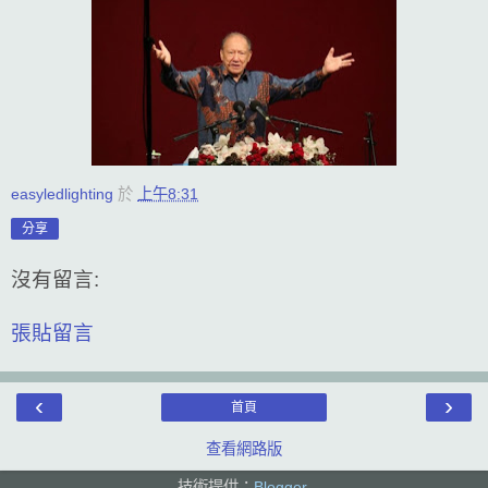
easyledlighting
於
上午8:31
分享
沒有留言:
張貼留言
‹
›
首頁
查看網路版
技術提供：
Blogger
.