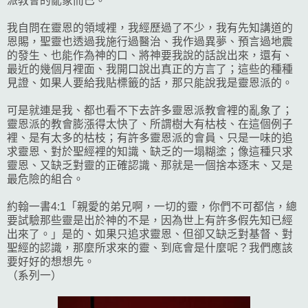
派教會的亂象而已。
我自問在靈恩的領域裡，我經歷過了不少，我有先知講道的
恩賜，聖靈也透過我施行過醫治、我作過異夢、預言過地震
的發生、也能作為神的口、將神要我說的話說出來，還有、
最近的幾個月裡面、我開口說出真正的方言了；這些的種種
見證、如果人要給我貼標籤的話，那只能說我是靈恩派的。
可是就連是我、都也看不下去許多靈恩派教會裡的亂象了；
靈恩派的教會膨漲得太快了、所謂樹大有枯枝、在這個例子
裡、是有太多的枯枝；有許多靈恩派的會員、只是一味的追
求靈恩、對於聖經裡的知識、缺乏的一塌糊塗；像這種只求
靈恩、又缺乏對靈的正確認識、那就是一個捨本逐末、又是
最危險的組合。
約翰一書4:1「親愛的弟兄啊，一切的靈，你們不可都信，總
要試驗那些靈是出於神的不是，因為世上有許多假先知已經
出來了。」是的、如果只追求靈恩、但卻又缺乏對基督、對
聖經的認識，那麼所求來的靈、到底會是什麼呢？我們應該
要好好的想想先。
（系列一）