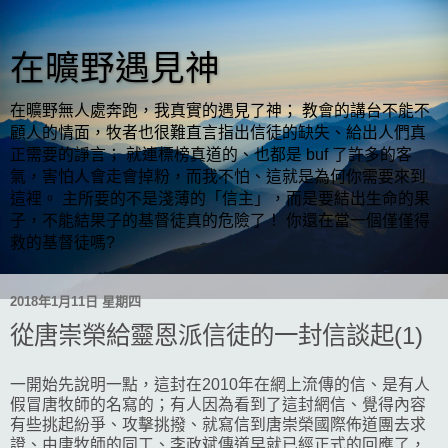
在曠野遇見神
在曠野無人處奔跑，我真實的遇見了神； 教會的講台不能不
顧人的情面，牧者也很難直言指出信徒的缺失、給出人們真
正需要的諍言； 就連標榜真道的、也都是 buf 了許多的客
氣，害怕人會走會掉粉，而我不怕、這就是為何你需要來到
這裡。 主所要的不是淺薄的「信主」，而是要結出生命的果
子，不能結果子的基督徒真的危險了！ 你還在當一個僅僅得
救的基督徒嗎?
2018年1月11日 星期四
從唐崇榮給靈恩派信徒的一封信談起(1)
一開始先說明一點，這封在2010年在網上流傳的信、是有人
假冒唐牧師的名寫的；有人因為看到了這封網信、覺得內容
有些挑起紛爭、攻擊挑撥、就寫信到唐崇榮國際佈道團去求
證、由唐牧師的同工、李政斌傳道早就已經正式的回應了，