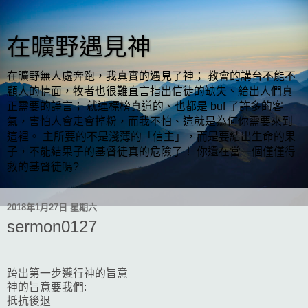
在曠野遇見神
在曠野無人處奔跑，我真實的遇見了神； 教會的講台不能不
顧人的情面，牧者也很難直言指出信徒的缺失、給出人們真
正需要的諍言； 就連標榜真道的、也都是 buf 了許多的客
氣，害怕人會走會掉粉，而我不怕、這就是為何你需要來到
這裡。 主所要的不是淺薄的「信主」，而是要結出生命的果
子，不能結果子的基督徒真的危險了！ 你還在當一個僅僅得
救的基督徒嗎?
2018年1月27日 星期六
sermon0127
跨出第一步遵行神的旨意
神的旨意要我們:
抵抗後退