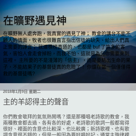
在曠野遇見神
在曠野無人處奔跑，我真實的遇見了神； 教會的講台不能不
顧人的情面，牧者也很難直言指出信徒的缺失、給出人們真
正需要的諍言； 就連標榜真道的、也都是 buf 了許多的客
氣，害怕人會走會掉粉，而我不怕、這就是為何你需要來到
這裡。 主所要的不是淺薄的「信主」，而是要結出生命的果
子，不能結果子的基督徒真的危險了！ 你還在當一個僅僅得
救的基督徒嗎?
2018年1月9日 星期二
主的羊認得主的聲音
你們教會敬拜的氣氛熱鬧嗎？還是那種唱老詩歌的教會，我
兩種教會都去過、各有各的好處，老詩歌的歌詞一般都寫得
很好、裡面的含意也比較深、也比較廣；新詩歌裡、也有歌
詞含意很不錯的，但是一般因為要好唱好記、通常主璇律裡