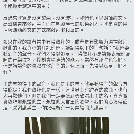
說：那就是"過命的交情"，就算是有歌曲璇律和節奏再好、也
不能換走歌詞中的主；
反過來就算是沒有歌曲、沒有璇律、我們也可以朗誦經文、
高聲禱告來敬拜主；而在聖殿時代的以色列人、就是真的用
這樣朗頌經文的方式來敬拜耶和華的。
如果在我的讀者當中有帶敬拜的、或者是有影響力選擇敬拜
歌曲的，我真心的拜託你們，請記得以下的這句話："我們要
聽到主的聲音、我們才得以飽足。" 帶敬拜不是讓你表現你高
超的音樂技巧，控制會場情緒的能力、當然有那些也很好、
但是請讓你的會眾在敬拜主的這個上面、先得以滿足、好不
好？
主的羊認得主的聲音、我們是主的羊、就要聽得主的聲音方
得飽足；我們敬拜也是一樣，這世界上有跨界的歌曲，也有
人喜歡他們，但是我們一定要聽到勇敢唱出主的名，真真實
實敬拜那永遠的主、永遠的大君王的歌聲、我們的心方得飽
足，感謝讚美主，你配得所有一切榮耀的大讚美。