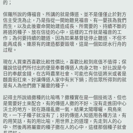
的；
保羅所說的傳福音、所講的就是傳道、並不是僅僅止於對方
信主受洗為止，乃是指從一開始聽見福音、有一嬰孩為我們
而生，以及此後靈命開始建造成長、所需要的、持續不斷的
將道的種子、放在信徒的心中，這樣的工作就是福音的工
作；為何要持續的聽道、因為如果基督徒停止聽道、不但不
能再成長、連原有的建造都要毀壞，這是一個如逆水行舟的
过程。
現在人買東西喜歡比較性價比，喜歡比較到底值不值得；保
羅說信徒們所付出的便是奉養傳道人肉身之物、好比說是今
日的奉獻金錢，在古時農業社會、可能也有信徒將米或者是
麵直街扛來、好讓傳道人家中有米下鍋；而信眾所得到的就
是有人為他們撒下屬靈的種子。
記得主所說過撒種的比喻嗎？撒種實在是一個技術活、但也
是需要好土來配合，有的傳道人撒的不好、沒有走進田中心
沃土的地方、就在路邊亂撒一氣，結果太陽曝曬，飛鳥來
吃，一下子種子就沒有了；好的傳道人知道用各種方法，有
的用笑話，有的用比喻，用世界上的道理，先走到人的心
中、然後再將屬靈的種子撒在人的心中，這樣那個種子就會