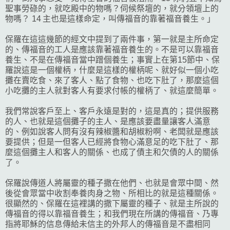
聖事勞碌的，就吃殿中的物嗎？伺候祭壇的，就分領壇上的
物嗎？ 14 主也是這樣命定，叫傳福音的靠著福音養生。」
保羅在這這幾節的經文中提到了兩件事，第一就是主所命定
的、傳福音的工人是應該靠著福音養生的。不是可以靠福音
養生、不是在傳福音當中蹭個養生；事實上在第15節中、保
羅說這是一個權柄，什麼是這樣的權柄呢、就好似一個小吃
攤在賣吃食、來了客人、點了食物、也吃下肚了，那麼這個
小吃攤的主人就對客人有要求付帳的權柄了、就這麼簡單。
我們常說客戶至上、客戶永遠是對的，這是真的；提供服務
的人、也就是這個攤子的主人、是應該要盡量讓客人滿意
的、例如說客人問有沒有辣椒醬和胡椒粉啊、老闆就是應該
要提供；但是一但客人已經將食物心滿意足的吃下肚了、那
麼這個攤主人和客人的關係、也成了債主和欠債的人的關係
了。
保羅說傳道人將屬靈的種子撒在他們、也就是會眾中間、然
後從會眾當中收割奉養肉身之物、所相比的就是這種關係。
很顯然的、保羅在這裡講的撒下屬靈的種子、就是主所說的
傳福音的得以靠福音養生；和我們現在所講的傳福音、乃專
指將耶穌的信息傳給未信主的外邦人的傳福音是不盡相同