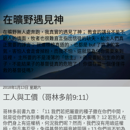
在曠野遇見神
在曠野無人處奔跑，我真實的遇見了神； 教會的講台不能不
顧人的情面，牧者也很難直言指出信徒的缺失、給出人們真
正需要的諍言； 就連標榜真道的、也都是 buf 了許多的客
氣，害怕人會走會掉粉，而我不怕、這就是為何你需要來到
這裡。 主所要的不是淺薄的「信主」，而是要結出生命的果
子，不能結果子的基督徒真的危險了！ 你還在當一個僅僅得
救的基督徒嗎?
2018年1月13日 星期六
工人與工價（哥林多前9:11）
哥林多前書九章：「11 我們若把屬靈的種子撒在你們中間，
就是從你們收割奉養肉身之物，這還算大事嗎？ 12 若別人在
你們身上有這權柄，何況我們呢？然而，我們沒有用過這權
柄，倒凡事忍受，免得基督的福音被阻隔。13 你們豈不知為