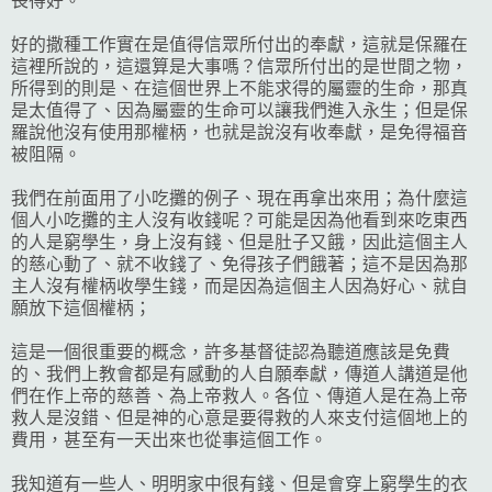
長得好。
好的撒種工作實在是值得信眾所付出的奉獻，這就是保羅在
這裡所說的，這還算是大事嗎？信眾所付出的是世間之物，
所得到的則是、在這個世界上不能求得的屬靈的生命，那真
是太值得了、因為屬靈的生命可以讓我們進入永生；但是保
羅說他沒有使用那權柄，也就是說沒有收奉獻，是免得福音
被阻隔。
我們在前面用了小吃攤的例子、現在再拿出來用；為什麼這
個人小吃攤的主人沒有收錢呢？可能是因為他看到來吃東西
的人是窮學生，身上沒有錢、但是肚子又餓，因此這個主人
的慈心動了、就不收錢了、免得孩子們餓著；這不是因為那
主人沒有權柄收學生錢，而是因為這個主人因為好心、就自
願放下這個權柄；
這是一個很重要的概念，許多基督徒認為聽道應該是免費
的、我們上教會都是有感動的人自願奉獻，傳道人講道是他
們在作上帝的慈善、為上帝救人。各位、傳道人是在為上帝
救人是沒錯、但是神的心意是要得救的人來支付這個地上的
費用，甚至有一天出來也從事這個工作。
我知道有一些人、明明家中很有錢、但是會穿上窮學生的衣