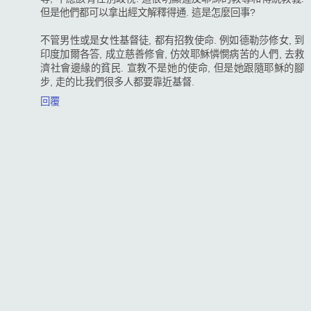
但是他們都可以拿出經文解釋得通. 這是怎麼回事?
不管男性或是女性基督徒, 都有招教使命. 例如德勒莎修女, 到
印度加爾各答, 成立慈善修會, 仿效耶穌憐憫病苦的人們, 去救
濟社會邊緣的貧民. 宣教不是她的使命, 但是她跟隨耶穌的腳
步, 走的比我們很多人都要靠近基督.
回覆