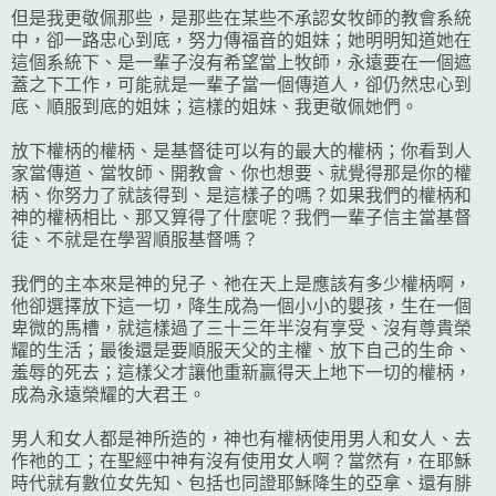
但是我更敬佩那些，是那些在某些不承認女牧師的教會系統
中，卻一路忠心到底，努力傳福音的姐妹；她明明知道她在
這個系統下、是一輩子沒有希望當上牧師，永遠要在一個遮
蓋之下工作，可能就是一輩子當一個傳道人，卻仍然忠心到
底、順服到底的姐妹；這樣的姐妹、我更敬佩她們。
放下權柄的權柄、是基督徒可以有的最大的權柄；你看到人
家當傳道、當牧師、開教會、你也想要、就覺得那是你的權
柄、你努力了就該得到、是這樣子的嗎？如果我們的權柄和
神的權柄相比、那又算得了什麼呢？我們一輩子信主當基督
徒、不就是在學習順服基督嗎？
我們的主本來是神的兒子、祂在天上是應該有多少權柄啊，
他卻選擇放下這一切，降生成為一個小小的嬰孩，生在一個
卑微的馬槽，就這樣過了三十三年半沒有享受、沒有尊貴榮
耀的生活；最後還是要順服天父的主權、放下自己的生命、
羞辱的死去；這樣父才讓他重新贏得天上地下一切的權柄，
成為永遠榮耀的大君王。
男人和女人都是神所造的，神也有權柄使用男人和女人、去
作祂的工；在聖經中神有沒有使用女人啊？當然有，在耶穌
時代就有數位女先知、包括也同證耶穌降生的亞拿、還有腓