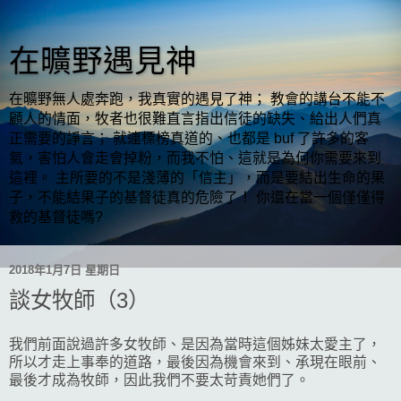
在曠野遇見神
在曠野無人處奔跑，我真實的遇見了神； 教會的講台不能不
顧人的情面，牧者也很難直言指出信徒的缺失、給出人們真
正需要的諍言； 就連標榜真道的、也都是 buf 了許多的客
氣，害怕人會走會掉粉，而我不怕、這就是為何你需要來到
這裡。 主所要的不是淺薄的「信主」，而是要結出生命的果
子，不能結果子的基督徒真的危險了！ 你還在當一個僅僅得
救的基督徒嗎?
2018年1月7日 星期日
談女牧師（3）
我們前面說過許多女牧師、是因為當時這個姊妹太愛主了，
所以才走上事奉的道路，最後因為機會來到、承現在眼前、
最後才成為牧師，因此我們不要太苛責她們了。