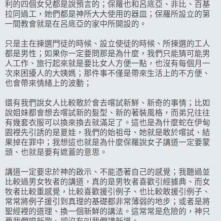
利的四個女兒都是說預言的；保羅也和呂底亞、非比、百基
拉同過工，她們都是神所大大使用的器皿；保羅所設立的第
一間教會就是在呂底亞的家中所開設的。
只是主在揀選門徒的時候、設立使徒的時候、所揀選的工人
都是男性；如果你一定要問那是為什麼，我們只能猜可能男
人工作、旅行起來就是要比女人方便一點，也沒有每個月一
次來困擾人的大姨媽；那件事不僅是帶來生活上的不方便、
也會帶來情緒上的波動；
還有我們說女人比較敢於會去嚐試新鮮、新奇的事情；比如
說姐妹都會想去嚐試新的髮型、新的著裝風格，而弟兄往往
有幾套衣服可以換來換去就滿足了。這也是為什麼蛇在伊甸
園裡先引誘的是夏娃，我們的始祖母、她就是敢於嚐試、結
果掉在罪中；我想這也就是為什麼保羅說女子講道一定要蒙
頭、也就是要有遮蓋的意思。
講道一定要忠於神的啟示、不能憑著自己的感覺；我聽過並
比較過男女牧者的講道，真的是男牧者喜歡引經據典、而女
牧者比較重感覺，比較喜歡援引例子、也比較敢援引例子、
常常將例子援引到真理的基礎都非常薄弱的地步；或者是將
聖經裡的道理、換一個新鮮的講法。這常常是危險的，神只