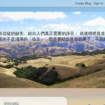
出信徒的缺失、給出人們真正需要的諍言； 就連標榜真
主所要的不是淺薄的「信主」，而是要結出生命的果子，不能
搜尋此網誌