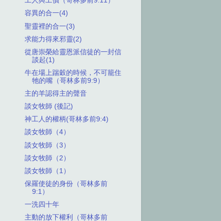
工人與工價（哥林多前9:11）
容異的合一(4)
聖靈裡的合一(3)
求能力得來邪靈(2)
從唐崇榮給靈恩派信徒的一封信
談起(1)
牛在場上踹穀的時候，不可籠住
牠的嘴（哥林多前9:9）
主的羊認得主的聲音
談女牧師 (後記)
神工人的權柄(哥林多前9:4)
談女牧師（4）
談女牧師（3）
談女牧師（2）
談女牧師（1）
保羅使徒的身份（哥林多前
9:1）
一洗四十年
主動的放下權利（哥林多前