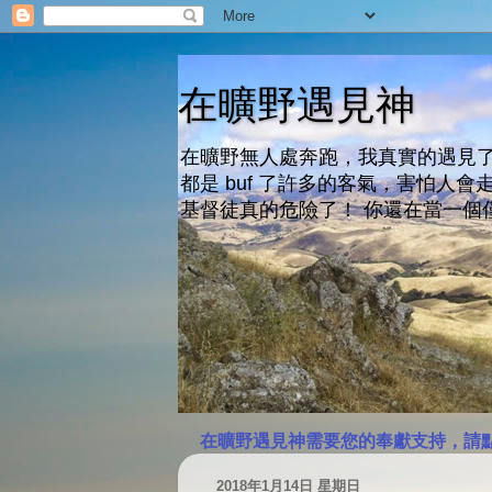
在曠野遇見神
在曠野無人處奔跑，我真實的遇見了
都是 buf 了許多的客氣，害怕
基督徒真的危險了！ 你還在當一個
在曠野遇見神需要您的奉獻支持，請
2018年1月14日 星期日