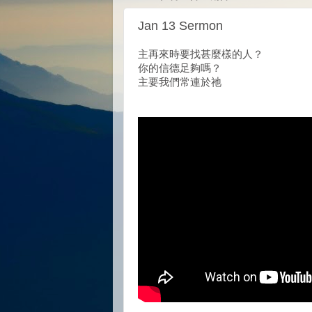
Jan 13 Sermon
主再來時要找甚麼樣的人？
你的信德足夠嗎？
主要我們常連於祂