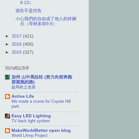
8:13）
禱告不是控告
小心我們的自由成了他人的絆腳
石（哥林多前8:9）
►
2017
(421)
►
2016
(405)
►
2015
(327)
我的網誌清單
加州 山中馬拉松 (努力向前奔跑
那當跑的路)
超馬鞋之改裝
Active Life
We made a scene for Coyote Hill
park
Easy LED Lighting
TV back light system
MakeWorldBetter open blog
World LAmp Project