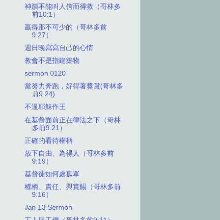
神蹟不能叫人信而得救（哥林多
前10:1）
贏得那不可少的（哥林多前
9:27）
週日晚寫寫自己的心情
教會不是指建築物
sermon 0120
當努力奔跑，好得著獎賞(哥林多
前9:24)
不逼耶穌作王
在基督面前正在律法之下（哥林
多前9:21）
正確的看待權柄
放下自由、為得人（哥林多前
9:19）
基督徒如何處孤單
權柄、責任、與賞賜（哥林多前
9:16）
Jan 13 Sermon