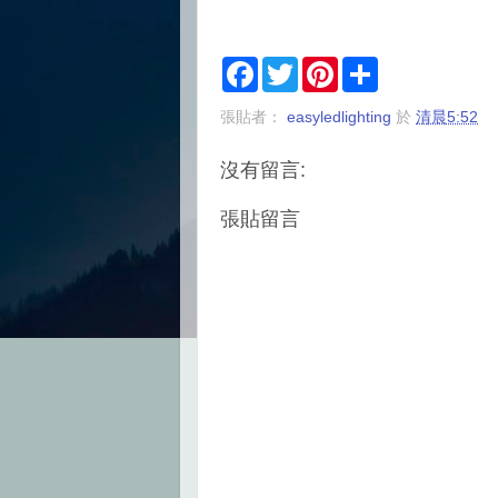
F
T
P
S
a
w
i
h
c
i
n
a
張貼者：
easyledlighting
於
清晨5:52
e
t
t
r
b
t
e
e
o
e
r
沒有留言:
o
r
e
k
s
t
張貼留言