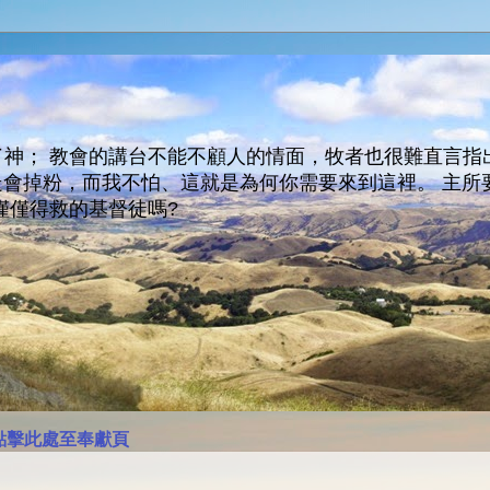
神； 教會的講台不能不顧人的情面，牧者也很難直言指
人會走會掉粉，而我不怕、這就是為何你需要來到這裡。 
僅僅得救的基督徒嗎?
點擊此處至奉獻頁