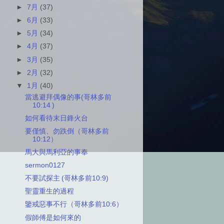
►
7月
(37)
►
6月
(33)
►
5月
(34)
►
4月
(37)
►
3月
(35)
►
2月
(32)
▼
1月
(40)
當逃避拜偶像的事(哥林多前
10:14 )
如何看待末日鋒火台
要僅慎、勿跌倒（哥林多前
10:12）
馬大與馬利亞的事奉
sermon0127
不要試探主 (哥林多前10:9)
聖靈重生的過程
鑒戒惡事不行（哥林多前10:6）
假師傅是如何來的