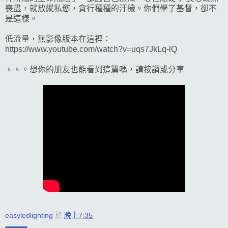
喪盡，就放縱私慾，貪行種種的汙穢。你們學了基督，卻不
是這樣。
低流量，無影像版本在這裡：
https://www.youtube.com/watch?v=uqs7JkLq-lQ
。。。想你的朋友也能看到這篇嗎，請按讚或分享
easyledlighting
於
晚上7:35