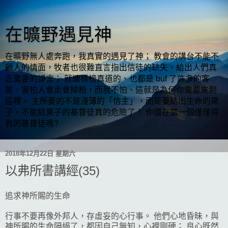
在曠野遇見神
在曠野無人處奔跑，我真實的遇見了神； 教會的講台不能不
顧人的情面，牧者也很難直言指出信徒的缺失、給出人們真
正需要的諍言； 就連標榜真道的、也都是 buf 了許多的客
氣，害怕人會走會掉粉，而我不怕、這就是為何你需要來到
這裡。 主所要的不是淺薄的「信主」，而是要結出生命的果
子，不能結果子的基督徒真的危險了！ 你還在當一個僅僅得
救的基督徒嗎?
2018年12月22日 星期六
以弗所書講經(35)
追求神所賜的生命
行事不要再像外邦人，存虛妄的心行事。 他們心地昏昧，與
神所賜的生命隔絕了，都因自己無知，心裡剛硬； 良心既然