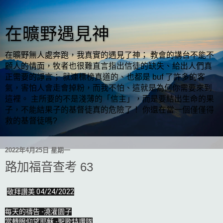
在曠野遇見神
在曠野無人處奔跑，我真實的遇見了神； 教會的講台不能不
顧人的情面，牧者也很難直言指出信徒的缺失、給出人們真
正需要的諍言； 就連標榜真道的、也都是 buf 了許多的客
氣，害怕人會走會掉粉，而我不怕、這就是為何你需要來到
這裡。 主所要的不是淺薄的「信主」，而是要結出生命的果
子，不能結果子的基督徒真的危險了！ 你還在當一個僅僅得
救的基督徒嗎?
2022年4月25日 星期一
路加福音查考 63
敬拜讚美 04/24/2022

每天的禱告 -澆灌園子

當轉眼仰望耶穌 -聖歌特讚隊
