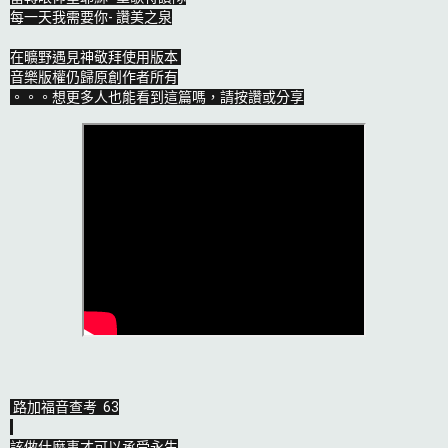
每一天我需要你- 讚美之泉

在曠野遇見神敬拜使用版本 

音樂版權仍歸原創作者所有

。。。想更多人也能看到這篇嗎，請按讚或分享
路加福音查考  63

該做什麼事才可以承受永生
