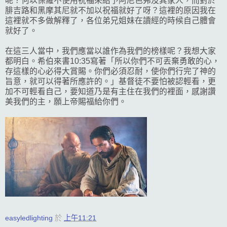
呢？何以保羅不使用祝福來給予阿尼色弗及其家人，而對於
腓吉路和黑摩其尼就不加以祝福就好了呀？這裡的原因我在
這裡就不多做解釋了，各位弟兄姐妹在讀經的時候自己體會
就好了。
在這三人當中，我們應當以誰作為我們的榜樣呢？我想大家
都明白。希伯來書10:35寫著「所以你們不可丟棄勇敢的心，
存這樣的心必得大賞賜。你們必須忍耐，使你們行完了神的
旨意，就可以得著所應許的。」基督徒不要怕被認輕看，更
加不可輕看自己，要知道乃是有主住在我們的裡面，感謝讚
美我們的主，願上帝賜福給你們。
easyledlighting
於
上午11:21