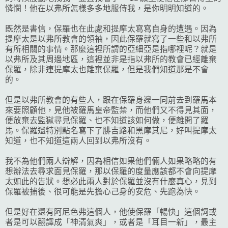
憐憫！他在以弗所怎樣多多地服侍我，是你明明知道的。
既然是書信，保羅也在此處和提摩太寫寫自身的遭遇。因為
提摩太是以弗所教會的領袖，因此保羅就寫了一些和以弗所
有所相關的事情。那麼這裡所謂的亞細亞是指哪裡呢？就是
以弗所及其周邊地區，這裡並非是指以弗所的教會已經離棄
保羅，除非連提摩太也離棄保羅，但是我們知道那是不會
的。
但是以弗所教會的有些人，跟在保羅身邊一同前去到羅馬本
來要照顧他，見他被羅馬皇帝監禁，而他們又不得見其面，
便放棄去監獄尋見保羅、也不知道該如何做，便離開了羅
馬。保羅還特別點名寫下了腓吉路和黑摩其尼，好叫提摩太
知道，也不知道這兩人回到以弗所沒有。
我不為他們兩人辯解，因為相信如果他們倆人如果略略的有
想辦法去尋求面見保羅，那以保羅的度量應該都不會向提摩
太如此的告狀。想必此兩人對於保羅並沒有什麼真心，見到
保羅被捕後、很可能是先擔心己身的安危、先跑為快。
但是好在還有阿尼色弗這個人，他使保羅「暢快」這個詞或
者是可以翻譯成「神清氣爽」，或者是「耳目一新」，最主