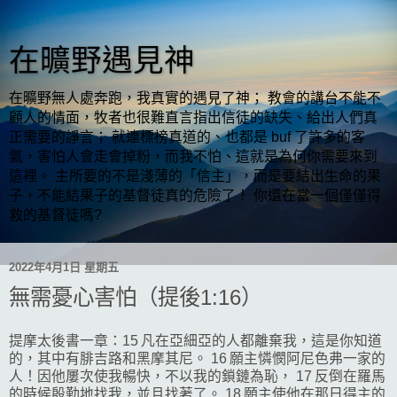
在曠野遇見神
在曠野無人處奔跑，我真實的遇見了神； 教會的講台不能不
顧人的情面，牧者也很難直言指出信徒的缺失、給出人們真
正需要的諍言； 就連標榜真道的、也都是 buf 了許多的客
氣，害怕人會走會掉粉，而我不怕、這就是為何你需要來到
這裡。 主所要的不是淺薄的「信主」，而是要結出生命的果
子，不能結果子的基督徒真的危險了！ 你還在當一個僅僅得
救的基督徒嗎?
2022年4月1日 星期五
無需憂心害怕（提後1:16）
提摩太後書一章：15 凡在亞細亞的人都離棄我，這是你知道
的，其中有腓吉路和黑摩其尼。 16 願主憐憫阿尼色弗一家的
人！因他屢次使我暢快，不以我的鎖鏈為恥， 17 反倒在羅馬
的時候殷勤地找我，並且找著了。 18 願主使他在那日得主的