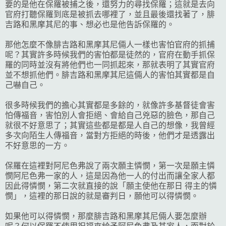
要的是他在保羅被捕之後，還努力的尋找保羅；這就是去向
官府打聽保羅到底是被抓去哪裡了，並且最後還找著了，腓
吉路和黑摩其尼的事、想必也是他告訴保羅的。
那他怎麼不像腓吉路和黑摩其尼倆人一樣也害怕官府的抓捕
呢？其實許多時候我們的害怕都是徒然的，官府在動手抓保
羅的同時並沒有將他們也一同抓起來，那就表明了其實官府
並不想抓他們。腓吉路和黑摩其尼這倆人的害怕其實都是自
己嚇自己。
很多時候我們的擔心其實都是多餘的，就像許多基督徒會害
怕傳福音，害怕別人會拒絕、會給自己兇惡的臉色，那自己
就很不好意思了；其實這些都是都是人自己的想像，我曾經
多次向陌生人傳福音，當對方拒絕的時後，他們才是透露出
不好意思的一方。
保羅在這裡對阿尼色弗說了兩次願主憐憫，第一次是願主憐
憫阿尼色弗一家的人，這是因為他一人的付出而讓全家人都
因此得憐憫，第二次就直接的說「願主使他在那日 得主的憐
憫」，這裡的那日說的就是審判日，願他可以得憐憫。
如果他可以得憐憫，那麼腓吉路和黑摩其尼倆人要怎麼辦