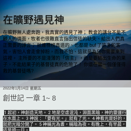
在曠野遇見神
在曠野無人處奔跑，我真實的遇見了神； 教會的講台不能不
顧人的情面，牧者也很難直言指出信徒的缺失、給出人們真
正需要的諍言； 就連標榜真道的、也都是 buf 了許多的客
氣，害怕人會走會掉粉，而我不怕、這就是為何你需要來到
這裡。 主所要的不是淺薄的「信主」，而是要結出生命的果
子，不能結果子的基督徒真的危險了！ 你還在當一個僅僅得
救的基督徒嗎?
2022年1月14日 星期五
創世記 一章 1~ 8
1 起初，神創造天地。 2 地是空虛混沌，淵面黑暗，神的靈運行
在水面上。 3 神說：「要有光。」就有了光。 4 神看光是好的，
就把光暗分開了。 5 神稱光為晝，稱暗為夜。有晚上，有早晨，
這是頭一日。
