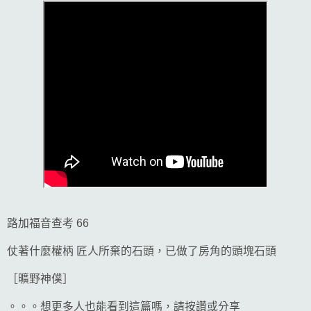
路加福音查考 66
仗著什麼權柄 匠人所棄的石頭，已做了房角的頭塊石頭
［曠野神僕］
。。。想更多人也能看到這篇嗎，請按讚或分享