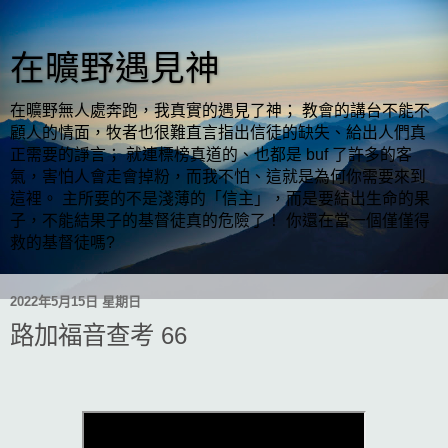
在曠野遇見神
在曠野無人處奔跑，我真實的遇見了神； 教會的講台不能不
顧人的情面，牧者也很難直言指出信徒的缺失、給出人們真
正需要的諍言； 就連標榜真道的、也都是 buf 了許多的客
氣，害怕人會走會掉粉，而我不怕、這就是為何你需要來到
這裡。 主所要的不是淺薄的「信主」，而是要結出生命的果
子，不能結果子的基督徒真的危險了！ 你還在當一個僅僅得
救的基督徒嗎?
2022年5月15日 星期日
路加福音查考 66