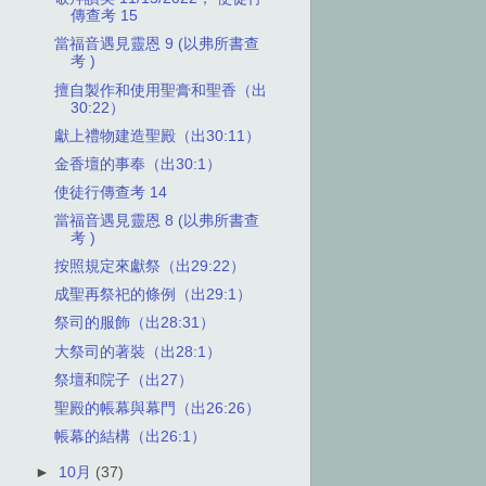
傳查考 15
當福音遇見靈恩 9 (以弗所書查
考 )
擅自製作和使用聖膏和聖香（出
30:22）
獻上禮物建造聖殿（出30:11）
金香壇的事奉（出30:1）
使徒行傳查考 14
當福音遇見靈恩 8 (以弗所書查
考 )
按照規定來獻祭（出29:22）
成聖再祭祀的條例（出29:1）
祭司的服飾（出28:31）
大祭司的著裝（出28:1）
祭壇和院子（出27）
聖殿的帳幕與幕門（出26:26）
帳幕的結構（出26:1）
►
10月
(37)