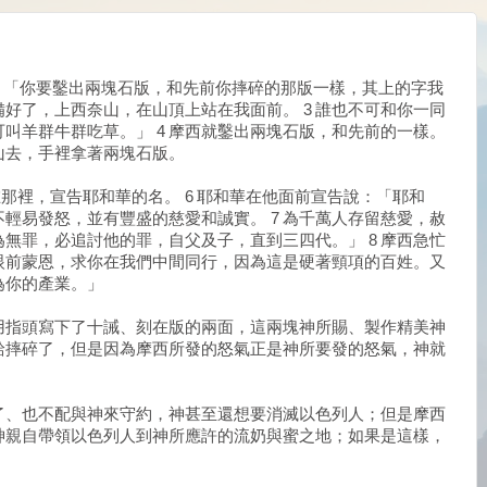
說：「你要鑿出兩塊石版，和先前你摔碎的那版一樣，其上的字我
備好了，上西奈山，在山頂上站在我面前。 3 誰也不可和你一同
叫羊群牛群吃草。」 4 摩西就鑿出兩塊石版，和先前的一樣。
山去，手裡拿著兩塊石版。
在那裡，宣告耶和華的名。 6 耶和華在他面前宣告說：「耶和
輕易發怒，並有豐盛的慈愛和誠實。 7 為千萬人存留慈愛，赦
無罪，必追討他的罪，自父及子，直到三四代。」 8 摩西急忙
你眼前蒙恩，求你在我們中間同行，因為這是硬著頸項的百姓。又
為你的產業。」
用指頭寫下了十誡、刻在版的兩面，這兩塊神所賜、製作精美神
給摔碎了，但是因為摩西所發的怒氣正是神所要發的怒氣，神就
了、也不配與神來守約，神甚至還想要消滅以色列人；但是摩西
神親自帶領以色列人到神所應許的流奶與蜜之地；如果是這樣，
。