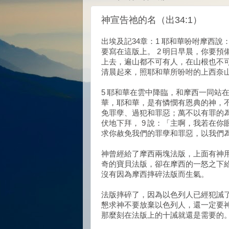
神宣告祂的名（出34:1）
出埃及記34章：1 耶和華吩咐摩西
要寫在這版上。 2 明日早晨，你要預
上去，遍山都不可有人，在山根也不可
清晨起來，照耶和華所吩咐的上西奈
5 耶和華在雲中降臨，和摩西一同站
華，耶和華，是有憐憫有恩典的神，不
免罪孽、過犯和罪惡；萬不以有罪的為
伏地下拜， 9 說：「主啊，我若在
求你赦免我們的罪孽和罪惡，以我們
神曾經給了摩西兩塊法版，上面有神
奇的寶貝法版，卻在摩西的一怒之下
沒有因為摩西摔碎法版而生氣。
法版摔碎了，因為以色列人已經犯誡
懇求神不要放棄以色列人，還一定要
那麼刻在法版上的十誡就還是需要的