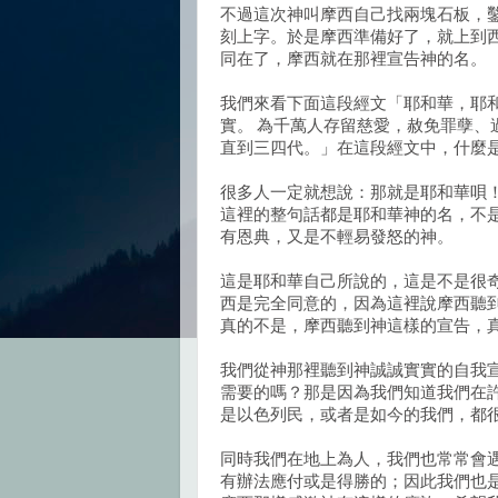
不過這次神叫摩西自己找兩塊石板，
刻上字。於是摩西準備好了，就上到
同在了，摩西就在那裡宣告神的名。
我們來看下面這段經文「耶和華，耶
實。 為千萬人存留慈愛，赦免罪孽
直到三四代。」在這段經文中，什麼
很多人一定就想說：那就是耶和華唄
這裡的整句話都是耶和華神的名，不
有恩典，又是不輕易發怒的神。
這是耶和華自己所說的，這是不是很
西是完全同意的，因為這裡說摩西聽
真的不是，摩西聽到神這樣的宣告，
我們從神那裡聽到神誠誠實實的自我
需要的嗎？那是因為我們知道我們在
是以色列民，或者是如今的我們，都
同時我們在地上為人，我們也常常會
有辦法應付或是得勝的；因此我們也