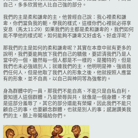
自己，多多欣賞他人比自己強的部分。
我們的主是柔和謙卑的主，他曾經自己說：我心裡柔和謙
卑，你們當負我的軛，學我的樣式，這樣你們心裡就必得享
安息（馬太11:29）如果我們的主都是柔和謙卑的，我們如何
能不學他的樣式呢，如何能夠不謙卑又好虛名、好虛浮呢？
那我們的主是如何的柔和謙卑呢？其實在本章中就有更多的
說明，我們要能夠放下我們自己的驕傲，要認清我們乃是人
當中的一個，雖然每一個人都是不一樣的、是獨特的，但是
我們也未必強過別人；就連我們的主，他明明是神、強過我
們任何人，但是他取了我們人的形象之後，他就按照人應當
有的形象，並不自高，以自己與神同等為強奪的。
身為群體中的一員，那我們不能自高、不能只是自私自利，
要知道人這個群體，乃是榮辱與共，就像是一個身體，不會
是這部分羞辱了，其它的部分還能有榮耀，因此我們不能只
顧自己的事，也要顧念群體，也就是別人的事；感謝讚美我
們的主，願上帝賜福給你們。