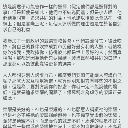
這是說君子可能會作一樣的選擇（假定他們都是選擇對的
事）但是即使是如此、他們也不結為同黨；但是小人呢，他
們結為同黨，追求共同的利益，也承諾以後彼此會站在一條
線上；但是實際上呢，每個人這樣做的理由還是在於各自追
求自己的利益。
我參加了一個政界的競選籌款餐會，他們論流發言，彼此吹
捧，將自己的夥伴吹捧成對市民最好最有利的人選，就這樣
你吹捧我，我吹捧你，仿彿彼此都是世上最好的人；然而真
相呢，那都是因為他們只要團結，製造聲勢和共同的口碑，
那麼都可以為彼此贏得更多的選票。
人人都想要別人誇獎自己，那麼我們要如何能讓人誇講自己
呢？那就大家互相幫襯罷，就算你明知對方有哪些的不對之
處，但是為了要對方說你的好處、你就一定不能說他的壞
話。這就是追求榮耀的問題了，保羅稱之為虛浮的榮耀正是
如此。
榮耀是美好的，神也是榮耀的，神也願意人稱讚祂的榮耀，
但是神必不將祂的榮耀歸給假神，也不願享受虛假的榮耀；
並非是榮耀不好、而是虛假的就是不好、虛浮的就是不好；
與其找一些虛浮的榮耀披在身上，還不如自取謙卑，不高看