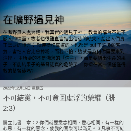
在曠野遇見神
在曠野無人處奔跑，我真實的遇見了神； 教會的講台不能不
顧人的情面，牧者也很難直言指出信徒的缺失、給出人們真
正需要的諍言； 就連標榜真道的、也都是 buf 了許多的客
氣，害怕人會走會掉粉，而我不怕、這就是為何你需要來到
這裡。 主所要的不是淺薄的「信主」，而是要結出生命的果
子，不能結果子的基督徒真的危險了！ 你還在當一個僅僅得
救的基督徒嗎?
2022年12月16日 星期五
不可結黨，不可貪圖虛浮的榮耀（腓
2:3）
腓立比書二章：2 你們就要意念相同，愛心相同，有一樣的
心思，有一樣的意念，使我的喜樂可以滿足。 3 凡事不可結