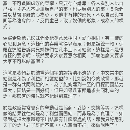
黨，不可貪圖虛浮的榮耀，只要存心謙卑，各人看別人比自
己強。 4 各人不要單顧自己的事，也要顧別人的事。 5 你們
當以基督耶穌的心為心。 6 他本有神的形象，不以自己與神
同等為強奪的， 7 反倒虛己，取了奴僕的形象，成為人的樣
式；
保羅希望弟兄姊妹們要能夠意念相同，愛心相同，有一樣的
心思和意念，這樣他的喜樂就得以滿足；但是話鋒一轉，保
羅在這裡告訴弟兄姊妹們在凡事上不可結黨，這樣是不是很
奇怪的要求呢？既然要求大家要意念相同，那麼怎麼又要求
大家不可以結黨呢？
這就是我們對於結黨這個字的認識清不清楚了，中文當中的
結黨是和為了利益而相護結盟的，比如說如今的政黨，那就
是一群有共同利益的人，為了能夠達到一至的目標而團結力
量大；團結是一個好詞，但是如果凡事都追求共同利益的
話，那麼有的時候就不能顧到真理了。
於是政黨常常會有的舉動就是協商、妥協、交換等等，這樣
做的結果往往就是為了利益而團結，而非是為了真理了。如
果到這裡大家還聽不出結黨有什麼壞處的話，那我只好用孔
夫子的話「君子群而不黨，小人黨而不群」來做說明了。