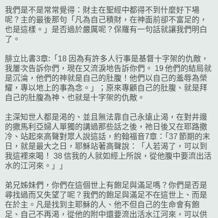
我們是不是常常覺得：財主在聖經中都得不到什麼好下場
呢？主的最後那句「凡為自己積財，在神面前卻不富足的，
也是這樣。」是否過於嚴厲呢？保羅有一句話就讓我們明白
了。
腓立比書3章:「18 因為有許多人行事是基督十字架的仇敵，
我屢次告訴你們，現在又流淚地告訴你們。 19 他們的結局就
是沉淪，他們的神就是自己的肚腹！他們以自己的羞辱為榮
耀，專以地上的事為念。」；原來專顧自己的肚腹、就是拜
自己的肚腹為神、也就是十字架的仇敵。
主深知世人都是渇的、並且無法靠自己永遠止渴，在對井邊
的撒馬利亞婦人單獨的講過那些話之後，祂日後又在耶路撒
冷、站起來高聲對眾人說這話，約翰福音7章：｢37 節期的末
日，就是最大之日，耶穌站著高聲說：「人若渴了，可以到
我這裡來喝！ 38 信我的人就如經上所說，從他腹中要流出活
水的江河來。」｣
弟兄姊妹們，你們在這個世上有飽足與滿足嗎？你們是否是
尋找過而又失望了呢？我們的飽足與滿足不在這世上、而是
在於主。凡是找到主耶穌的人、他不但自己的生命會有飽
足、自己不再渇，從他的附中還要流出活水江河來，可以供