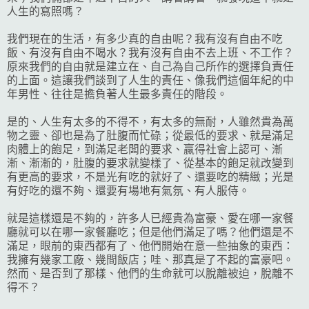
人生的寫照嗎？
我們現在的生活，有多少真的自由呢？我有沒有自由不吃
飯、有沒有自由不喝水？我有沒有自由不去上班、不工作？
原來我們的自由就是建立在、自己為自己所作的選擇負責任
的上面。這讓我們談到了人生的責任、像我們這個年紀的中
年男性、往往是擔負著人生最多責任的階段。
是的、人生有太多的不得不，有太多的無耐，人雖然貴為萬
物之靈、卻也是為了肚腹而忙碌；從最低的要求、就是滿足
肉體上的飽足，到滿足老闆的要求、贏得社會上認可、漸
漸、漸漸的，肚腹的要求就變樣了、從基本的飽足就改變到
有更高的要求，不是光有吃的就好了、還要吃的精緻；光是
有好吃的還不夠、還要有場地有氣氛、有人服侍。
就是這樣還是不夠的，許多人已經貴為富豪、愛在哪一家餐
廳就可以在哪一家餐廳吃；但是他們滿足了嗎？他們還是不
滿足，眼前的東西都有了、他們開始在意一些抽象的東西：
我擁有幾家工廠、幾間飯店；哇、那真是了不起的富豪吧。
然而、是否到了那樣、他們的生命就可以脫離被迫，脫離不
得不？