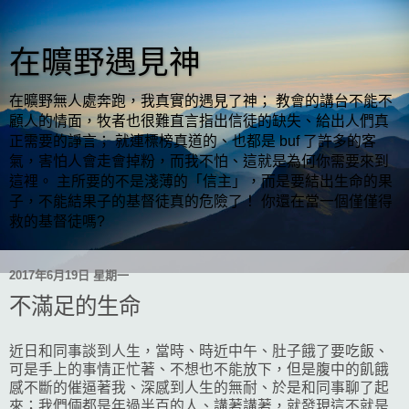
在曠野遇見神
在曠野無人處奔跑，我真實的遇見了神； 教會的講台不能不
顧人的情面，牧者也很難直言指出信徒的缺失、給出人們真
正需要的諍言； 就連標榜真道的、也都是 buf 了許多的客
氣，害怕人會走會掉粉，而我不怕、這就是為何你需要來到
這裡。 主所要的不是淺薄的「信主」，而是要結出生命的果
子，不能結果子的基督徒真的危險了！ 你還在當一個僅僅得
救的基督徒嗎?
2017年6月19日 星期一
不滿足的生命
近日和同事談到人生，當時、時近中午、肚子餓了要吃飯、
可是手上的事情正忙著、不想也不能放下，但是腹中的飢餓
感不斷的催逼著我、深感到人生的無耐、於是和同事聊了起
來；我們倆都是年過半百的人、講著講著，就發現這不就是