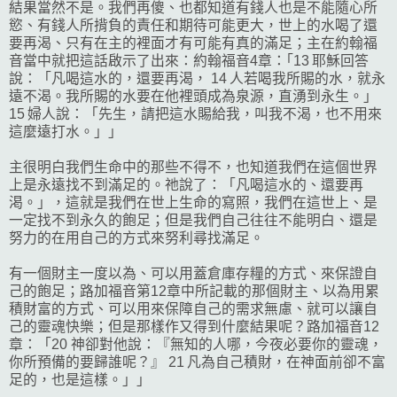
結果當然不是。我們再傻、也都知道有錢人也是不能隨心所
慾、有錢人所揹負的責任和期待可能更大，世上的水喝了還
要再渴、只有在主的裡面才有可能有真的滿足；主在約翰福
音當中就把這話啟示了出來：約翰福音4章：｢13 耶穌回答
說：「凡喝這水的，還要再渴， 14 人若喝我所賜的水，就永
遠不渴。我所賜的水要在他裡頭成為泉源，直湧到永生。」
15 婦人說：「先生，請把這水賜給我，叫我不渴，也不用來
這麼遠打水。」｣
主很明白我們生命中的那些不得不，也知道我們在這個世界
上是永遠找不到滿足的。祂說了：「凡喝這水的、還要再
渇。」，這就是我們在世上生命的寫照，我們在這世上、是
一定找不到永久的飽足；但是我們自己往往不能明白、還是
努力的在用自己的方式來努利尋找滿足。
有一個財主一度以為、可以用蓋倉庫存糧的方式、來保證自
己的飽足；路加福音第12章中所記載的那個財主、以為用累
積財富的方式、可以用來保障自己的需求無慮、就可以讓自
己的靈魂快樂；但是那樣作又得到什麼結果呢？路加福音12
章：「20 神卻對他說：『無知的人哪，今夜必要你的靈魂，
你所預備的要歸誰呢？』 21 凡為自己積財，在神面前卻不富
足的，也是這樣。」」