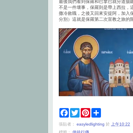
最後我們看到保羅和巴拿巴就分道揚
不是一件壞事，保羅則是帶上西拉，
撒冷敘職，之後又回來安提阿，加入
分別）這就是保羅第二次宣教之旅的
F
T
P
S
a
w
i
h
c
i
n
a
張貼者：
easyledlighting
於
上午10:22
e
t
t
r
b
t
e
e
標籤：
使徒行傳