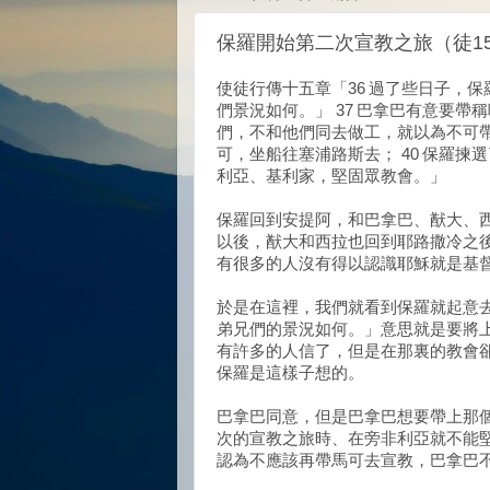
保羅開始第二次宣教之旅（徒15
使徒行傳十五章「36 過了些日子，
們景況如何。」 37 巴拿巴有意要帶
們，不和他們同去做工，就以為不可帶
可，坐船往塞浦路斯去； 40 保羅揀
利亞、基利家，堅固眾教會。」
保羅回到安提阿，和巴拿巴、猷大、
以後，猷大和西拉也回到耶路撒冷之
有很多的人沒有得以認識耶穌就是基
於是在這裡，我們就看到保羅就起意
弟兄們的景況如何。」意思就是要將
有許多的人信了，但是在那裏的教會
保羅是這樣子想的。
巴拿巴同意，但是巴拿巴想要帶上那
次的宣教之旅時、在旁非利亞就不能
認為不應該再帶馬可去宣教，巴拿巴