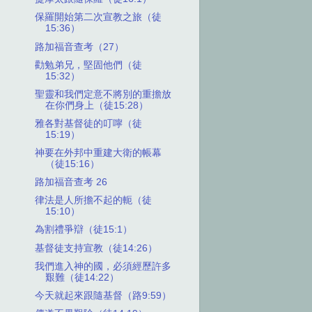
保羅開始第二次宣教之旅（徒
15:36）
路加福音查考（27）
勸勉弟兄，堅固他們（徒
15:32）
聖靈和我們定意不將別的重擔放
在你們身上（徒15:28）
雅各對基督徒的叮嚀（徒
15:19）
神要在外邦中重建大衛的帳幕
（徒15:16）
路加福音查考 26
律法是人所擔不起的軛（徒
15:10）
為割禮爭辯（徒15:1）
基督徒支持宣教（徒14:26）
我們進入神的國，必須經歷許多
艱難（徒14:22）
今天就起來跟隨基督（路9:59）