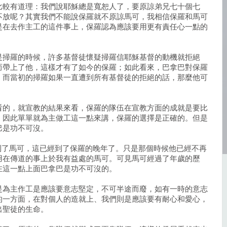
比較有道理：我們說耶穌總是寬恕人了，要原諒弟兄七十個七
不放呢？其實我們不能說保羅就不原諒馬可，我相信保羅和馬可
是在去作主工的這件事上，保羅認為應該要用更有責任心一點的
是掃羅的時候，許多基督徒懷疑掃羅信耶穌基督的動機就拒絕
而帶上了他，這樣才有了如今的保羅；如此看來，巴拿巴對保羅
；而當初的掃羅如果一直遭到所有基督徒的拒絕的話，那麼他可
。
看的，就宣教的結果來看，保羅的隊伍在宣教方面的成就是要比
，因此單單就為主做工這一點來講，保羅的選擇是正確的。但是
巴是功不可沒。
提到了馬可，這已經到了保羅的晚年了。只是那個時候他已經不再
用在傳道的事上於我有益處的馬可。可見馬可經過了年歲的歷
在這一點上面巴拿巴是功不可沒的。
是為主作工是應該要意志堅定，不可半途而廢，如有一時的意志
的一方面，在對個人的造就上、我們則是應該要有耐心和愛心，
出聖徒的生命。