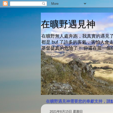
在曠野遇見神
在曠野無人處奔跑，我真實的遇見了
都是 buf 了許多的客氣，害怕
基督徒真的危險了！ 你還在當一個
在曠野遇見神需要您的奉獻支持，請
2021年8月15日 星期日