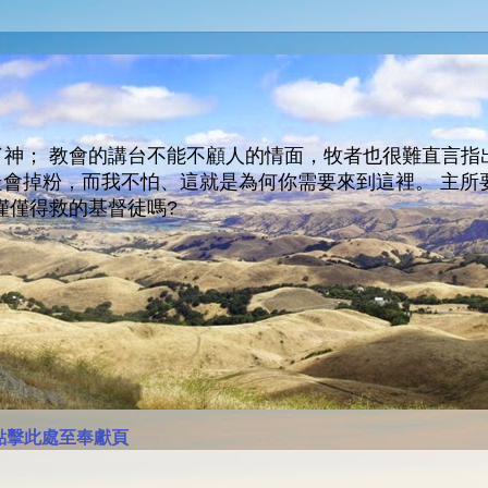
神； 教會的講台不能不顧人的情面，牧者也很難直言指
人會走會掉粉，而我不怕、這就是為何你需要來到這裡。 
僅僅得救的基督徒嗎?
點擊此處至奉獻頁