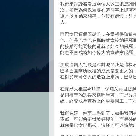
我們來討論看看這兩個人的主張是誰
次，那麼為何保羅要在這件事上抓著
還是以兄弟來相稱，並沒有怨恨；只
人。
而巴拿巴這個安慰子，在當初保羅還
他，但是巴拿巴在那時就肯接納掃羅
的接納可能間接的造就了如今的保羅
能也不會成為如今偉大的宣教家保羅
那麼這兩人到底是誰對呢？我是這樣
巴拿巴團隊所收穫的成效是要更大的
在對於馬可各人的造就上來講，巴拿
在提摩太後書4:11節，保羅又再度
是用福音的逃兵來稱呼馬可，而是改
練，終究成為宣教上的重要同工，而
我們在這一件事上學到了，如果我們
不堅、可能會要滑坡好幾年；而另外
就像是巴拿巴那樣，這樣才可以造就