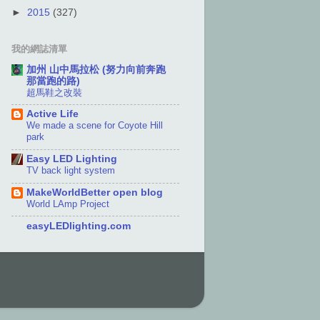
►
2015
(327)
我的網誌清單
加州 山中馬拉松 (努力向前奔跑
那當跑的路)
超馬鞋之改裝
Active Life
We made a scene for Coyote Hill
park
Easy LED Lighting
TV back light system
MakeWorldBetter open blog
World LAmp Project
easyLEDlighting.com