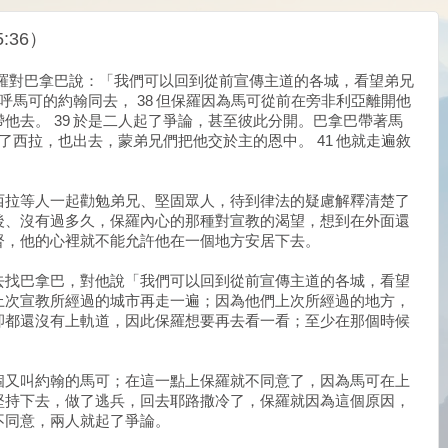
:36）
保羅對巴拿巴說：「我們可以回到從前宣傳主道的各城，看望弟兄
稱呼馬可的約翰同去， 38 但保羅因為馬可從前在旁非利亞離開他
他去。 39 於是二人起了爭論，甚至彼此分開。巴拿巴帶著馬
選了西拉，也出去，蒙弟兄們把他交於主的恩中。 41 他就走遍敘
西拉等人一起勸勉弟兄、堅固眾人，待到律法的疑慮解釋清楚了
後、沒有過多久，保羅內心的那種對宣教的渴望，想到在外面還
督，他的心裡就不能允許他在一個地方安居下去。
去找巴拿巴，對他說「我們可以回到從前宣傳主道的各城，看望
上次宣教所經過的城市再走一遍；因為他們上次所經過的地方，
卻都還沒有上軌道，因此保羅想要再去看一看；至少在那個時候
個又叫約翰的馬可；在這一點上保羅就不同意了，因為馬可在上
堅持下去，做了逃兵，回去耶路撒冷了，保羅就因為這個原因，
不同意，兩人就起了爭論。