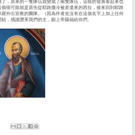
鑣了，原來的一隻隊伍就變成了兩隻隊伍，這樣的發展看起來也
這個很可能就是原先從耶路撒冷被差遣來的西拉，後來回到耶路
保羅外出宣教的團隊。（因為作者並沒有在這個名字上加上任何
開始，感謝讚美我們的主，願上帝賜福給你們。