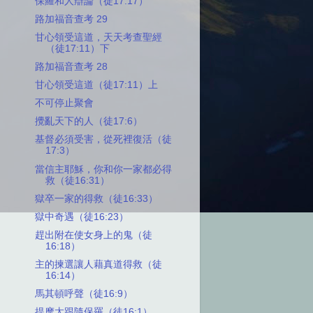
保羅和人辯論（徒17:17）
路加福音查考 29
甘心領受這道，天天考查聖經
（徒17:11）下
路加福音查考 28
甘心領受這道（徒17:11）上
不可停止聚會
攪亂天下的人（徒17:6）
基督必須受害，從死裡復活（徒
17:3）
當信主耶穌，你和你一家都必得
救（徒16:31）
獄卒一家的得救（徒16:33）
獄中奇遇（徒16:23）
趕出附在使女身上的鬼（徒
16:18）
主的揀選讓人藉真道得救（徒
16:14）
馬其頓呼聲（徒16:9）
提摩太跟隨保羅（徒16:1）