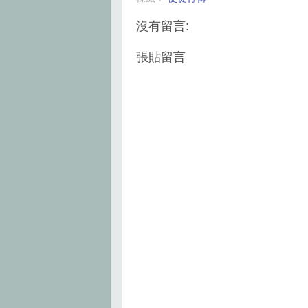
o
e
r
o
r
e
k
s
沒有留言:
t
張貼留言