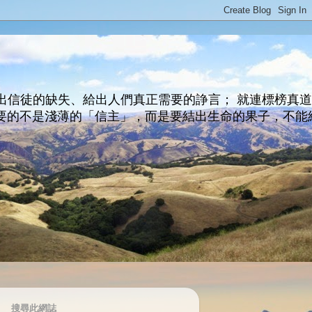
出信徒的缺失、給出人們真正需要的諍言； 就連標榜真
主所要的不是淺薄的「信主」，而是要結出生命的果子，不能
搜尋此網誌