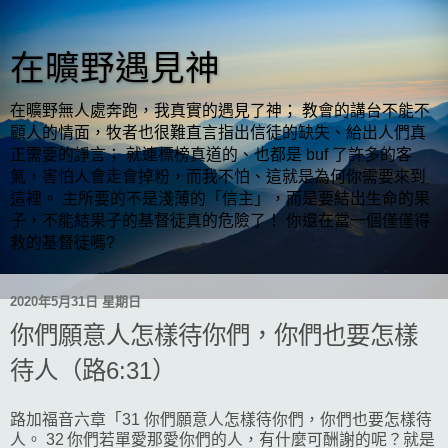
在曠野遇見神
在曠野無人處奔跑，我真實的遇見了神； 教會的講台不能不
顧人的情面，牧者也很難直言指出信徒的缺失、給出人們真
正需要的諍言； 就連標榜真道的、也都是 buf 了許多的客
氣，害怕人會走會掉粉，而我不怕、這就是為何你需要來到
這裡。 主所要的不是淺薄的「信主」，而是要結出生命的果
子，不能結果子的基督徒真的危險了！ 你還在當一個僅僅得
救的基督徒嗎?
2020年5月31日 星期日
你們願意人怎樣待你們，你們也要怎樣
待人（路6:31）
路加福音六章「31 你們願意人怎樣待你們，你們也要怎樣待
人。 32 你們若單愛那愛你們的人，有什麼可酬謝的呢？就是