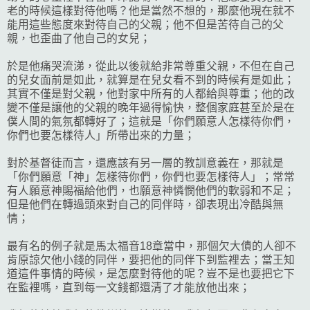
老的時候這樣對待他嗎？他是當然不想的，那麼他現在就不
能用這些態度來對待自己的父親；他不但是苦待自己的父
親，也歪曲了他自己的女兒；
於是他痛哭流涕，從此以後就給非常尊重父親，不但在自己
的兒女面前是如此，就算是在兒女看不到的時候有是如此；
其實不僅是對父親，他對家中所有的人都給與尊重；他的改
變不僅是讓他的父親的晚年過得愉快，整個家庭甚至於是在
僕人間的氣氛都轉好了；這就是「你們願意人怎樣待你們，
你們也要怎樣待人」所帶出來的力量；
對於基督徒而言，還應該有另一層的教訓意義在，那就是
「你們願意「神」怎樣待你們，你們也要怎樣待人」；常常
有人願意神賜福給他們，也願意神憐憫他們的軟弱和不足；
但是他們在轉過頭來對自己的同伴時，卻表現出冷酷與無
情；
最有名的例子就是馬太福音18章當中，那個欠大債的人卻不
肯原諒欠他小錢的同伴，要把他的同伴下到監裡去；當王知
道這件事情的時候，是怎麼對待他的呢？豈不是也要把它下
在監裡嗎，直到每一文錢都還清了才能放他出來；