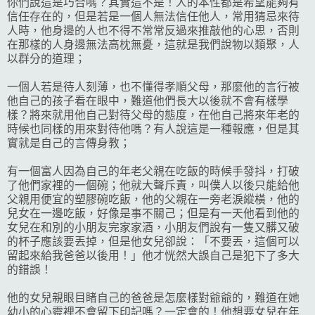
你們說這是巧合嗎？其實這不是！人的本性都是希望能夠有
信任存在的，但是若是一個人無法信任他人，常用猜忌來待
人時，他身邊的人也不得不常常反過來推敲他的心思，否則
在那樣的人身邊無法高枕無憂，這就是我們說物以類聚，人
以群分的道理；
一個人若是待人刻薄，也不懂得孝順父母，那麼他的言行被
他自己的孩子看在眼中，難道他們長大以後就不會有樣學
樣？將來就用他自己對待父母的態度，在他自己將來年老的
時候也同樣的用來對待他嗎？有人說這是一種報應，但是其
實就是自己的言傳身教；
有一個富人因為自己的年老父親在吃飯的時候手發抖，打破
了他們家裡的一個碗；他就大聲斥責，叫僕人以後只能給他
父親用便宜的塑膠碗吃飯，他的父親在一旁老淚縱橫，他的
兒女在一邊吃飯，好像是事不關己；但是有一天他看到他的
女兒在和別的小朋友完家家酒，小朋友們說有一隻又髒又破
的杯子應該要丟掉，但是他女兒卻說：「不要丟，這個可以
留起來給我爸爸以後用！」他才恍然大誤自己是犯下了多大
的錯誤！
他的女兒親眼目睹自己的爸爸是怎麼樣對爺爺的，難道在她
幼小的心靈裡不會留下印記嗎？一定會的！他想要女兒在年