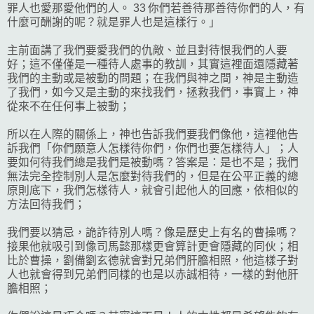
罪人也愛那愛他們的人。 33 你們若善待那善待你們的人，有
什麼可酬謝的呢？就是罪人也是這樣行。」
主前面講了我們要愛我們的仇敵、並且對待恨我們的人要
好；這不僅僅是一種待人處事的教訓，其實這裡面還隱藏著
我們的主動或是被動的問題；在我們與神之間，神是主動造
了我們，如今又是主動的來找我們，拯救我們，事實上，神
從來不在任何事上被動；
所以在人際的關係上，神也告訴我們要我們像他，這裡他告
訴我們「你們願意人怎樣待你們，你們也要怎樣待人」；人
要如何待我們總是我們是被動嗎？答案是：是也不是；我們
無法完全控制別人是怎麼對待我們的，但是在公平正義的總
原則底下，我們怎樣待人，就會引起他人的回應，依相似的
方法回待我們；
我們要以猜忌，詭詐待別人嗎？像是歷史上有名的曹操嗎？
接果他就吸引到像司馬懿那樣更會算計更會隱藏的同伙；相
比於曹操，劉備劉玄德就會對兄弟們肝膽相照，他這樣子對
人也就會得到兄弟們同樣的也是以赤誠相待，一樣的對他肝
膽相照；