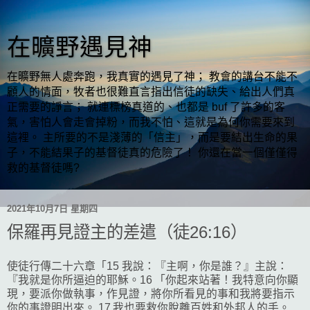
在曠野遇見神
在曠野無人處奔跑，我真實的遇見了神； 教會的講台不能不
顧人的情面，牧者也很難直言指出信徒的缺失、給出人們真
正需要的諍言； 就連標榜真道的、也都是 buf 了許多的客
氣，害怕人會走會掉粉，而我不怕、這就是為何你需要來到
這裡。 主所要的不是淺薄的「信主」，而是要結出生命的果
子，不能結果子的基督徒真的危險了！ 你還在當一個僅僅得
救的基督徒嗎?
2021年10月7日 星期四
保羅再見證主的差遣（徒26:16）
使徒行傳二十六章「15 我說：『主啊，你是誰？』主說：
『我就是你所逼迫的耶穌。16 「你起來站著！我特意向你顯
現，要派你做執事，作見證，將你所看見的事和我將要指示
你的事證明出來。 17 我也要救你脫離百姓和外邦人的手。