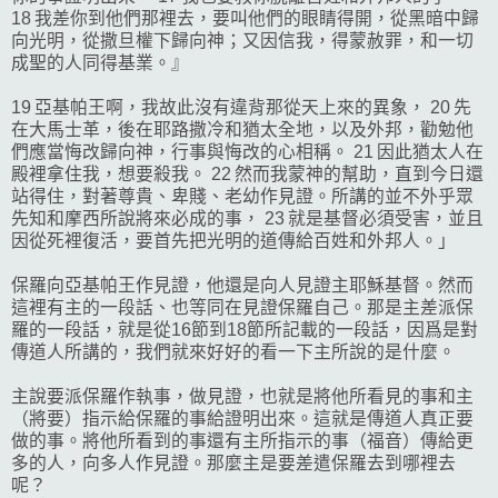
18 我差你到他們那裡去，要叫他們的眼睛得開，從黑暗中歸
向光明，從撒旦權下歸向神；又因信我，得蒙赦罪，和一切
成聖的人同得基業。』
19 亞基帕王啊，我故此沒有違背那從天上來的異象， 20 先
在大馬士革，後在耶路撒冷和猶太全地，以及外邦，勸勉他
們應當悔改歸向神，行事與悔改的心相稱。 21 因此猶太人在
殿裡拿住我，想要殺我。 22 然而我蒙神的幫助，直到今日還
站得住，對著尊貴、卑賤、老幼作見證。所講的並不外乎眾
先知和摩西所說將來必成的事， 23 就是基督必須受害，並且
因從死裡復活，要首先把光明的道傳給百姓和外邦人。」
保羅向亞基帕王作見證，他還是向人見證主耶穌基督。然而
這裡有主的一段話、也等同在見證保羅自己。那是主差派保
羅的一段話，就是從16節到18節所記載的一段話，因爲是對
傳道人所講的，我們就來好好的看一下主所說的是什麼。
主說要派保羅作執事，做見證，也就是將他所看見的事和主
（將要）指示給保羅的事給證明出來。這就是傳道人真正要
做的事。將他所看到的事還有主所指示的事（福音）傳給更
多的人，向多人作見證。那麼主是要差遣保羅去到哪裡去
呢？