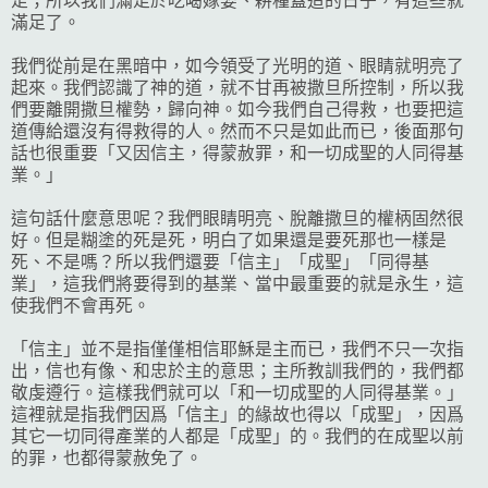
足；所以我們滿足於吃喝嫁娶、耕種蓋造的日子，有這些就
滿足了。
我們從前是在黑暗中，如今領受了光明的道、眼睛就明亮了
起來。我們認識了神的道，就不甘再被撒旦所控制，所以我
們要離開撒旦權勢，歸向神。如今我們自己得救，也要把這
道傳給還沒有得救得的人。然而不只是如此而已，後面那句
話也很重要「又因信主，得蒙赦罪，和一切成聖的人同得基
業。」
這句話什麼意思呢？我們眼睛明亮、脫離撒旦的權柄固然很
好。但是糊塗的死是死，明白了如果還是要死那也一樣是
死、不是嗎？所以我們還要「信主」「成聖」「同得基
業」，這我們將要得到的基業、當中最重要的就是永生，這
使我們不會再死。
「信主」並不是指僅僅相信耶穌是主而已，我們不只一次指
出，信也有像、和忠於主的意思；主所教訓我們的，我們都
敬虔遵行。這樣我們就可以「和一切成聖的人同得基業。」
這裡就是指我們因爲「信主」的緣故也得以「成聖」，因爲
其它一切同得產業的人都是「成聖」的。我們的在成聖以前
的罪，也都得蒙赦免了。