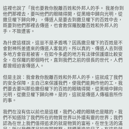
這裡也說了「我也要救你脫離百姓和外邦人的手。 我差你到
他們那裡去，要叫他們的眼睛得開，從黑暗中歸向光明，從
撒旦權下歸向神」，傳道人是要去到撒旦權下的百姓中去，
既要到他們那裡去傳道，也會救保羅脫離百姓和外邦人的
手，不致遭害。
為什麼這樣說，這豈不是矛盾嗎？因爲撒旦權下的百姓是不
會對神所差遣來的傳道人客氣的。所以真的、傳道人去到很
多地方會容易被害，在如今多處的地方有法律保護還比較安
全，在保羅的那個時代，直到我們之前的很長的世代，人們
都曾經迫害傳道人。
但是主說：我會救你脫離百姓和外邦人的手，這就成了我們
的安全保障，主自己來保護我們，使我們能夠作他的工，我
們要去要叫那些撒但權下的百姓的眼睛得開，從黑暗中歸向
光明，從撒旦權下歸向神。是的，這就是傳道人傳福音所作
的事。
我們在沒有信以前也是這樣，我們心裡的眼睛也是瞎的，我
們不知道除了我們所在的物質世界以外還有靈的世界；我們
認為在世上我們值得追求的就是物質的富裕，在世生活的滿