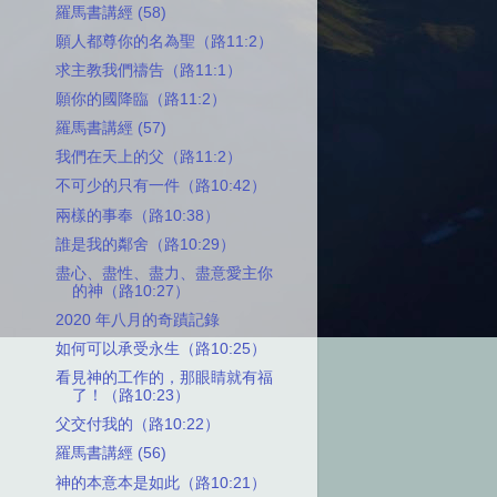
羅馬書講經 (58)
願人都尊你的名為聖（路11:2）
求主教我們禱告（路11:1）
願你的國降臨（路11:2）
羅馬書講經 (57)
我們在天上的父（路11:2）
不可少的只有一件（路10:42）
兩樣的事奉（路10:38）
誰是我的鄰舍（路10:29）
盡心、盡性、盡力、盡意愛主你
的神（路10:27）
2020 年八月的奇蹟記錄
如何可以承受永生（路10:25）
看見神的工作的，那眼睛就有福
了！（路10:23）
父交付我的（路10:22）
羅馬書講經 (56)
神的本意本是如此（路10:21）