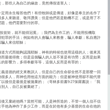
徒，那些人為自己的緣故，竟然傳假道害人；
一定用永生報答他們！有些牧師或是傳道，好像是奉主的名作了
很多人來聽道、敬拜讚美；但是他們若是動機不正，或是用了不
問題，他們需要對付的罪。
，非按規矩，就不能得冠冕」；我們為主作工的，不能用投機取
用犯罪的手法；例如有的人會騙人來教會，騙人奉獻；私自應許
以騙人來信耶穌；
傳道方式而能夠認識耶穌，神有的時候也使用這樣的人；後來其
動而最後得救；但是這個騙人的人並不算是有功勞；反而是如果
己的影響力，多得奉獻等等，這個人反而是有罪的；
仁義道德的經文來教訓人，但是自己的生命卻全然不是那麼一回
動很多人，而神也用他這方面的能力；但是被神使用卻不能代替
以後但是最後是被拋棄的；（哥林多前書9:27保羅書說：「我
給別人，自己反被棄絕了」
最後又棄絕他嗎？當然可能，人是神所造的，不管一個人信不信
在乎他為神作了多少工作，而是在於他有多少基督的生命在他的