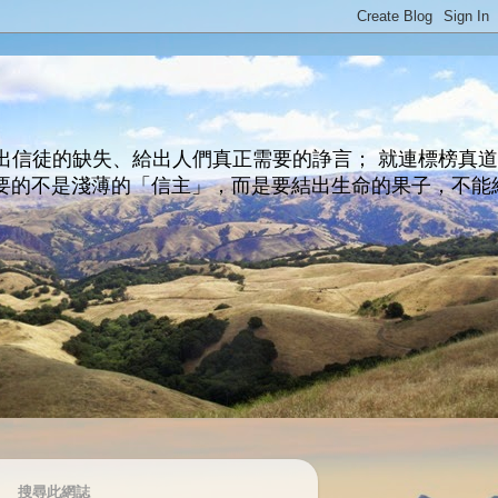
出信徒的缺失、給出人們真正需要的諍言； 就連標榜真
主所要的不是淺薄的「信主」，而是要結出生命的果子，不能
搜尋此網誌