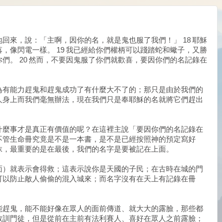
回來，說：「主啊，因你的名，就是鬼也服了我們！」 18 耶穌
，像閃電一樣。 19 我已經給你們權柄可以踐踏蛇和蠍子，又勝
們。 20 然而，不要因鬼服了你們就歡喜，要因你們的名記錄在
為有能力趕鬼和趕鬼成功了有什麼大不了的；那只是由於我們的
人身上而我們毫無辦法，現在我們只是奉耶穌的名就將它們趕出
；
什麼事才是真正有價值的呢？在這裡主說「要因你們的名記錄在
不管生命冊究竟是不是一本書，是不是已經按照神的預定寫好
抹，最重要的是在最後，我們的名字是要被記在上面。
面）就表示會得救；這表示說你是天國的子民；在古時在城的門
可以防止敵人偷偷的混入城來；而名字沒有在天上有記錄在冊
能趕鬼，能不能好像在眾人的面前傳道、就大大的露臉，那些都
教訓門徒，但是從前在主前有法利賽人、喜好在眾人之前露臉；