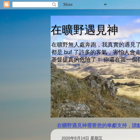
在曠野遇見神
在曠野無人處奔跑，我真實的遇見了
都是 buf 了許多的客氣，害怕
基督徒真的危險了！ 你還在當一個
在曠野遇見神需要您的奉獻支持，請
2020年8月14日 星期五