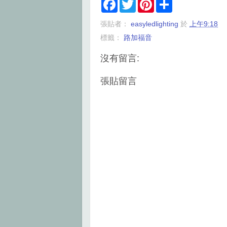
F
T
P
S
a
w
i
h
c
i
n
a
張貼者：
easyledlighting
於
上午9:18
e
t
t
r
b
t
e
e
標籤：
路加福音
o
e
r
o
r
e
k
s
沒有留言:
t
張貼留言