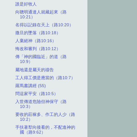
誰是好牧人
向聰明通達人就藏起來（路
10:21）
名得以記錄在天上（路10:20）
撒旦的墜落（路10:18）
人棄絕神（路10:16）
悔改和審判（路10:12）
傳「神的國臨近」的道（路
10:9）
屬地還是屬天的禱告
工人得工價是應當的（路10:7）
羅馬書講經 (55)
問這家平安（路10:5）
入世傳道危險但神保守（路
10:3）
要收的莊稼多、作工的人少（路
10:2）
手扶著犁向後看的，不配進神的
國（路9:62）