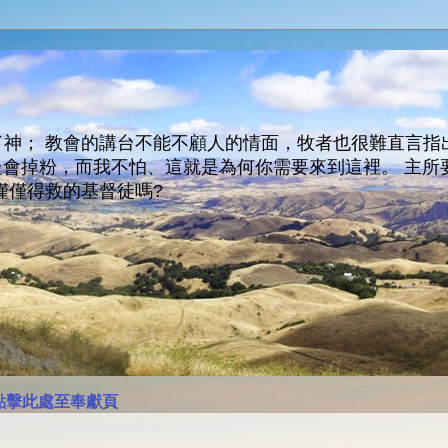
神； 教會的講台不能不顧人的情面，牧者也很難直言指
人會走會掉粉，而我不怕、這就是為何你需要來到這裡。 
僅僅得救的基督徒嗎?
點擊此處至奉獻頁