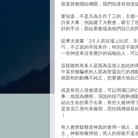
當基督教開始傳開，我們知道有假使
要知道，不是凡為主作了工的，主都
許多大事；例如建了大教會，吸引了
好的手法；那結果都成為他們自己的
提摩太後書「2:5 人若在場上比武
巧，不正當的手段來作，特別是不能
一些神從來沒有應許的福報給人，可
這樣雖然有多人是因為這個人如此的
中某些被騙來的人因為聖靈自己的感
他當初的動機不純正，想要擴大他自
或是有些人很會講道，可以用滿口的
事；他因為聰明，演說的技巧能夠感
結出生命的果子出來，有些人被神用了
是攻克己身叫身服我，恐怕我傳福音
）
有人會懷疑難道神真的會用一個人，
主，神都有權用他；而人的得救不是