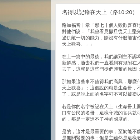
名得以記錄在天上（路10:20）
路加福音十章「那七十個人歡歡喜喜地
對他們說：「我曾看見撒旦從天上墜落
過仇敵一切的能力，斷沒有什麼能害你
天上歡喜。」」
在上一篇中的最後，我們講到主不認
新鮮感，過去我們一直看到有鬼附在
去了，這就是這些門徒們興奮的原因
那如果這些事不值得我們高興，那麼
天上歡喜」；這個說的就是生命冊，
了，或是說上面的名字可不可以被塗
若是你的名字被記在天上（生命冊上
口有公民的名冊，這樣守城的官兵就
的，那是一定進不了神的國度的。
是的，這才是最重要的事；至於能不
是無關緊要的事；但是主雖然是這樣