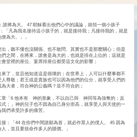
：誰將為大。 47 耶穌看出他們心中的議論，就領一個小孩子
們說：「凡為我名接待這小孩子的，就是接待我；凡接待我的，就是
他便為大。」」
突出，聽不懂也沒關係、也不敢問、其實也不是那麼關心；但是
他們之間，在將來，誰會是為大的，也就是排在上位的；這就是
在會堂裡的座位、宴席排座位都受這文化的影響；
出來了，並且他知道這是很壞的；在世界上，人可以什麼事都不
受人尊敬；君王或是貴族也可以因為他們的位分，就享受人們的
成為大者，符合神的公義嗎？並不符合的；
章「6 他本有 神的形象，不以自己與 神同等為強奪的；反
樣式；」神的兒子也不因為自己身分崇高，就享受人與天使的一
為我們承受許多的痛苦。
：「44 在你們中間誰願為首，就必作眾人的僕人。 45 因為
待人，並且要捨命作多人的贖價。」