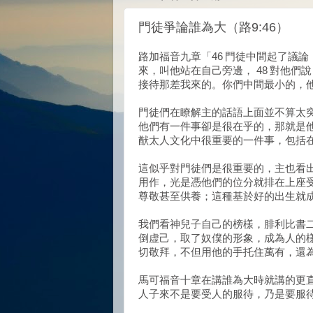
門徒爭論誰為大（路9:46）
路加福音九章「46 門徒中間起了議論
來，叫他站在自己旁邊， 48 對他
接待那差我來的。你們中間最小的，
門徒們在瞭解主的話語上面並不算太
他們有一件事卻是很在乎的，那就是
猷太人文化中很重要的一件事，包括
這似乎對門徒們是很重要的，主也看
用作，光是憑他們的位分就排在上座
尊敬甚至供養；這種基於好的出生就
我們看神兒子自己的榜樣，腓利比書二
倒虚己，取了奴僕的形象，成為人的
切敬拜，不但用他的手托住萬有，還
馬可福音十章在講誰為大時就講的更直接
人子來不是要受人的服待，乃是要服