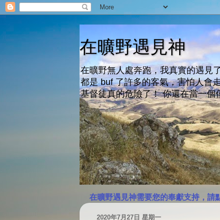
在曠野遇見神
在曠野無人處奔跑，我真實的遇見了
都是 buf 了許多的客氣，害怕
基督徒真的危險了！ 你還在當一個
在曠野遇見神需要您的奉獻支持，請
2020年7月27日 星期一