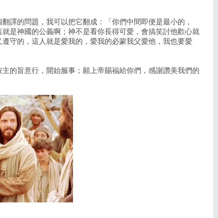
；
個翻譯的問題，我可以把它翻成：「你們中間即便是最小的，
這就是神國的公義啊；神不是看你長得可愛，會搞笑討他歡心就
又遵守的，這人就是愛我的，愛我的必蒙我父愛他，我也要愛
按主的旨意行，開始服事；願上帝賜福給你們，感謝讚美我們的