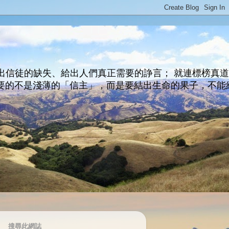
出信徒的缺失、給出人們真正需要的諍言； 就連標榜真
主所要的不是淺薄的「信主」，而是要結出生命的果子，不能
搜尋此網誌