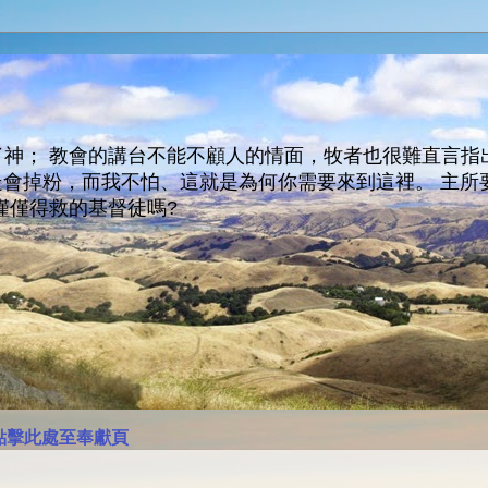
神； 教會的講台不能不顧人的情面，牧者也很難直言指
人會走會掉粉，而我不怕、這就是為何你需要來到這裡。 
僅僅得救的基督徒嗎?
點擊此處至奉獻頁