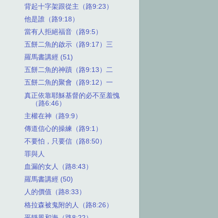
背起十字架跟從主（路9:23）
他是誰（路9:18）
當有人拒絕福音（路9:5）
五餅二魚的啟示（路9:17）三
羅馬書講經 (51)
五餅二魚的神蹟（路9:13）二
五餅二魚的聚會（路9:12）一
真正依靠耶穌基督的必不至羞愧
（路6:46）
主權在神（路9:9）
傳道信心的操練（路9:1）
不要怕，只要信（路8:50）
罪與人
血漏的女人（路8:43）
羅馬書講經 (50)
人的價值（路8:33）
格拉森被鬼附的人（路8:26）
平靜風和海（路8:22）