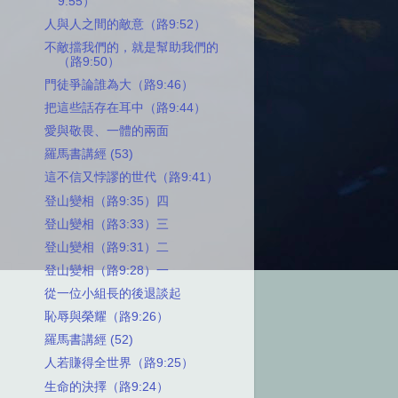
9:55）
人與人之間的敵意（路9:52）
不敵擋我們的，就是幫助我們的
（路9:50）
門徒爭論誰為大（路9:46）
把這些話存在耳中（路9:44）
愛與敬畏、一體的兩面
羅馬書講經 (53)
這不信又悖謬的世代（路9:41）
登山變相（路9:35）四
登山變相（路3:33）三
登山變相（路9:31）二
登山變相（路9:28）一
從一位小組長的後退談起
恥辱與榮耀（路9:26）
羅馬書講經 (52)
人若賺得全世界（路9:25）
生命的決擇（路9:24）