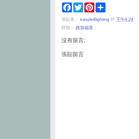
F
T
P
S
a
w
i
h
c
i
n
a
張貼者：
easyledlighting
於
下午4:24
e
t
t
r
b
t
e
e
標籤：
路加福音
o
e
r
o
r
e
k
s
沒有留言:
t
張貼留言