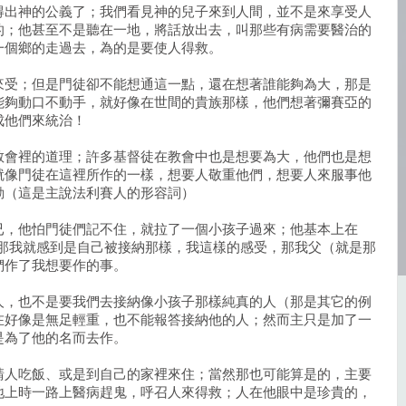
得出神的公義了；我們看見神的兒子來到人間，並不是來享受人
的；他甚至不是聽在一地，將話放出去，叫那些有病需要醫治的
一個鄉的走過去，為的是要使人得救。
來受；但是門徒卻不能想通這一點，還在想著誰能夠為大，那是
能夠動口不動手，就好像在世間的貴族那樣，他們想著彌賽亞的
成他們來統治！
教會裡的道理；許多基督徒在教會中也是想要為大，他們也是想
就像門徒在這裡所作的一樣，想要人敬重他們，想要人來服事他
動（這是主說法利賽人的形容詞）
已，他怕門徒們記不住，就拉了一個小孩子過來；他基本上在
！那我就感到是自己被接納那樣，我這樣的感受，那我父（就是那
們作了我想要作的事。
人，也不是要我們去接納像小孩子那樣純真的人（那是其它的例
在好像是無足輕重，也不能報答接納他的人；然而主只是加了一
是為了他的名而去作。
請人吃飯、或是到自己的家裡來住；當然那也可能算是的，主要
地上時一路上醫病趕鬼，呼召人來得救；人在他眼中是珍貴的，