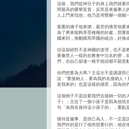
這樣，我們從神兒子的身上我們就看
間最高的榮華富貴，反而是來服事人
人上門來找他；他乃是用雙腳一個鄉
最重的擔子他來擔，最苦的痛苦他要
為了將來能夠享受種種的好處，想要
國來到，推翻羅馬帝國的統治，好換
但這卻絕對不是神國的道理，也不是
要像世人一樣的在教會中沽名釣譽，
們，但自己卻連一根手指頭都不願意
你們想要為大嗎？主這次不是講講而
說："要接納人，要為我的名接納人
差我來的）也是這樣的感受，因為你
這個例子不是說要我們去接納一切的
子）；主拉了一個小孩子是因為他現
句「為我名接待這小孩子的」，重點
接待是服事、是捨己為人，不一定是
我們作的是行了他所想要行的；他在