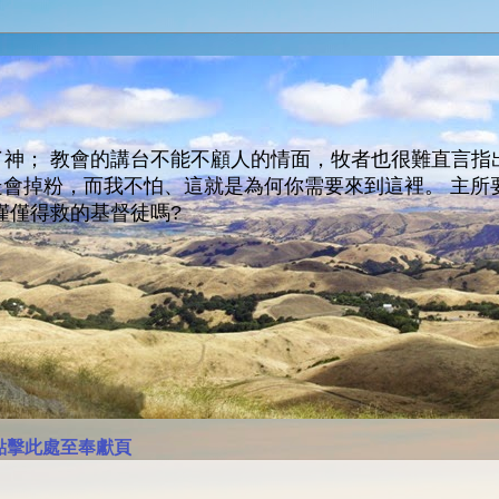
神； 教會的講台不能不顧人的情面，牧者也很難直言指
人會走會掉粉，而我不怕、這就是為何你需要來到這裡。 
僅僅得救的基督徒嗎?
點擊此處至奉獻頁