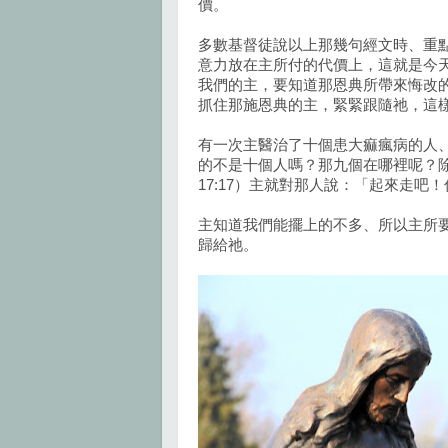
價。
多數基督徒說以上那幾句經文時、重
意力放在主所付的代價上，這就是今
我們的主，要知道那恩典所帶來悔改
抓住那施恩典的主，緊緊跟隨祂，這
有一次主醫治了十個患大痲瘋病的人
的不是十個人嗎？那九個在哪裡呢？
17:17）主就對那人說：「起來走吧
主知道我們能擺上的不多、所以主所
歸給祂。