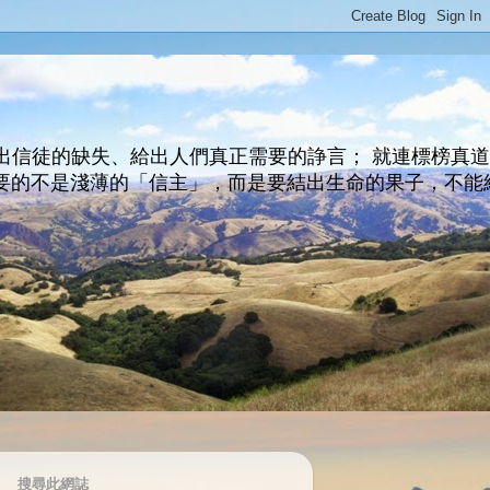
出信徒的缺失、給出人們真正需要的諍言； 就連標榜真
主所要的不是淺薄的「信主」，而是要結出生命的果子，不能
搜尋此網誌