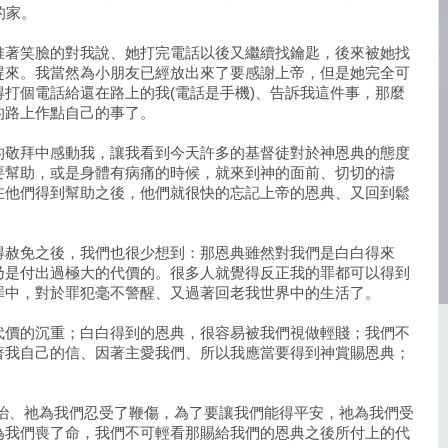
的家。
堆著笑臉的對我說、她打完電話以後又繼續找鑰匙，後來被她找
趕來。我當然為小朋友已經放出來了要感謝上帝，但是她完全可
打個電話給還在路上的我(電話是手機)、告訴我這件事，那麼
的路上作點自己的事了。
的敬拜中感動我，讓我看到今天許多的基督徒對於神恩典的態度
要幫助，或是身體有病痛的時候，就來到神的面前、切切的禱
在他們得到幫助之後，他們就很快的忘記上帝的恩典、又回到鬆
得赦免之後，我們也很少想到：那恩典雖然對我們是白白得來
乃是付出過極大的代價的。很多人就覺得反正我的罪都可以得到
罪中，對於罪犯毫不警醒、又過著回老我世界中的生活了。
代價的沉重；白白得到的恩典，很容易被我們視做輕賤；我們不
著我自己的信、因著主愛我們、所以我應當要得到神賞賜恩典；
醫治、祂為我們忍受了鞭傷，為了要讓我們能得平安，祂為我們受
為我們喪了命，我們不可輕看那賜給我們的恩典之後所付上的代