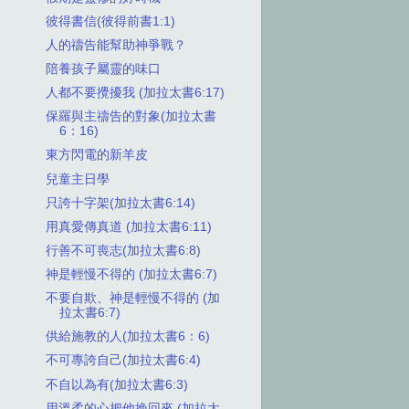
彼得書信(彼得前書1:1)
人的禱告能幫助神爭戰？
陪養孩子屬靈的味口
人都不要攪擾我 (加拉太書6:17)
保羅與主禱告的對象(加拉太書
6：16)
東方閃電的新羊皮
兒童主日學
只誇十字架(加拉太書6:14)
用真愛傳真道 (加拉太書6:11)
行善不可喪志(加拉太書6:8)
神是輕慢不得的 (加拉太書6:7)
不要自欺、神是輕慢不得的 (加
拉太書6:7)
供給施教的人(加拉太書6：6)
不可專誇自己(加拉太書6:4)
不自以為有(加拉太書6:3)
用溫柔的心把他挽回來 (加拉太