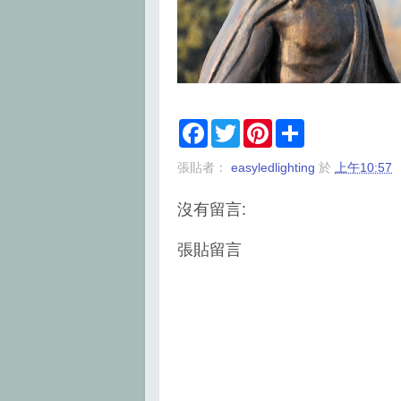
F
T
P
S
a
w
i
h
c
i
n
a
張貼者：
easyledlighting
於
上午10:57
e
t
t
r
b
t
e
e
o
e
r
沒有留言:
o
r
e
k
s
t
張貼留言