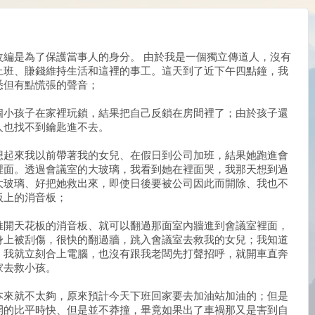
改編是為了保護當事人的身分。 由於我是一個獨立傳道人，沒有
上班、賺錢維持生活和這裡的事工。這天到了近下午四點鐘，我
悉但有點慌張的聲音；
個小孩子在家裡玩鎖，結果把自己反鎖在房間裡了；由於孩子還
人也找不到鑰匙進不去。
想起來我以前帶著我的女兒、在假日到公司加班，結果她跑進會
裡面。透過會議室的大玻璃，我看到她在裡面哭，我那天想到過
大玻璃、好把她救出來，即使日後要被公司因此而開除、我也不
板上的消音板；
推開天花板的消音板、就可以翻過那面室內牆進到會議室裡面，
身上被刮傷，很快的翻過牆，跳入會議室去救我的女兒；我知道
，我就立刻合上電腦，也沒有跟我老闆先打聲招呼，就開車直奔
家去救小孩。
本來就不太夠，原來預計今天下班回家要去加油站加油的；但是
開的比平時快、但是並不莽撞，畢竟如果出了車禍那又是害到自