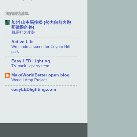
我的網誌清單
加州 山中馬拉松 (努力向前奔跑
那當跑的路)
超馬鞋之改裝
Active Life
We made a scene for Coyote Hill
park
Easy LED Lighting
TV back light system
MakeWorldBetter open blog
World LAmp Project
easyLEDlighting.com