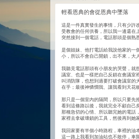
輕看恩典的會從恩典中墜落
這是一件真實發生的事情，只有少許
受教會的任何供養，所以我一邊還在
突然接到一個電話，電話那頭是個熟
是個姐妹、他打電話給我說他家的一
小，所以不會自己開鎖，出不來，大
我聽見電話那頭有小朋友的哭聲，就
議室、也是一樣把自己反鎖在會議室
叫消防隊，也想到過要打破會議室的
在乎；最後神憐憫我、讓我看到天花
那只是一個室內的隔間，所以只要先
看到這條路以後，我就完全不顧自己
那種急切的心情、所以聽完她的電話
家裡去拿破壞鎖的工具，然後再到她
我回家要有半個小時路程，車裡的油
這一路上我看到加油站也不敢停，車