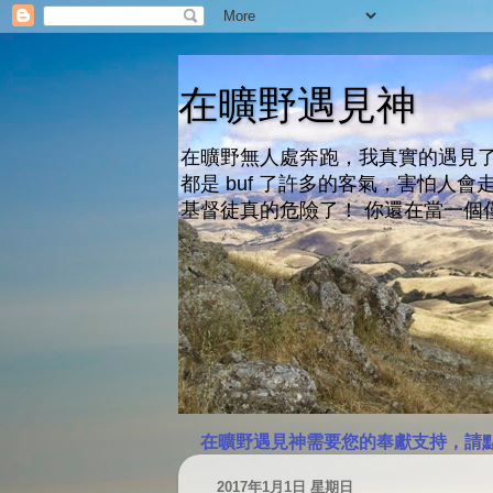
在曠野遇見神
在曠野無人處奔跑，我真實的遇見了
都是 buf 了許多的客氣，害怕
基督徒真的危險了！ 你還在當一個
在曠野遇見神需要您的奉獻支持，請
2017年1月1日 星期日