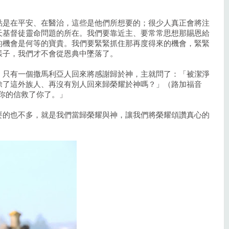
點是在平安、在醫治，這些是他們所想要的；很少人真正會將注
天基督徒靈命問題的所在。我們要靠近主、要常常思想那賜恩給
的機會是何等的寶貴。我們要緊緊抓住那再度得來的機會，緊緊
樣子，我們才不會從恩典中墜落了。
、只有一個撒馬利亞人回來將感謝歸於神，主就問了：「被潔淨
除了這外族人、再沒有別人回來歸榮耀於神嗎？」（路加福音
！你的信救了你了。」
要的也不多，就是我們當歸榮耀與神，讓我們將榮耀頌讚真心的