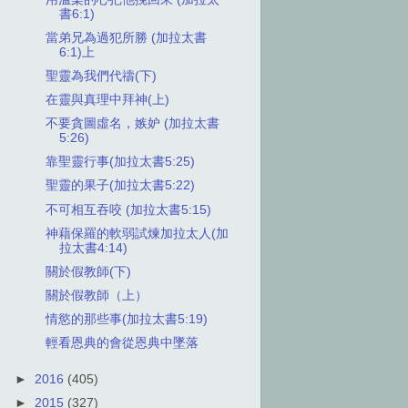
書6:1)
當弟兄為過犯所勝 (加拉太書
6:1)上
聖靈為我們代禱(下)
在靈與真理中拜神(上)
不要貪圖虛名，嫉妒 (加拉太書
5:26)
靠聖靈行事(加拉太書5:25)
聖靈的果子(加拉太書5:22)
不可相互吞咬 (加拉太書5:15)
神藉保羅的軟弱試煉加拉太人(加
拉太書4:14)
關於假教師(下)
關於假教師（上）
情慾的那些事(加拉太書5:19)
輕看恩典的會從恩典中墜落
►
2016
(405)
►
2015
(327)