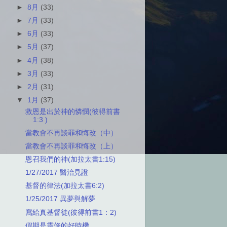
►
8月
(33)
►
7月
(33)
►
6月
(33)
►
5月
(37)
►
4月
(38)
►
3月
(33)
►
2月
(31)
▼
1月
(37)
救恩是出於神的憐憫(彼得前書
1:3 )
當教會不再談罪和悔改（中）
當教會不再談罪和悔改（上）
恩召我們的神(加拉太書1:15)
1/27/2017 醫治見證
基督的律法(加拉太書6:2)
1/25/2017 異夢與解夢
寫給真基督徒(彼得前書1：2)
假期是靈修的好時機