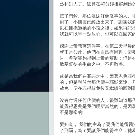
己和別人了。總算在40分鐘後趕到她
按了門鈴、那位姐妹好像沒事的人、
到了，小朋友已經放出來了、謝謝我
以在擁抱過她的小孩之後，如果再記得
我就可以早一點放心、也可以在回家
感謝上帝藉著這件事、在第二天早晨
就正是如此。他們在自己有困難，需
告、希望能夠得到上帝的幫助；但是
散基督徒的生命之中、不再敬虔。
或是當我們在罪惡之中，因著恩典罪
的，但是對於付那代價主耶穌來說、
赦免，便在罪得赦免後又繼續的回到
沒有付過任何代價的人，很難知道那
能覺得恩典是我們理所當然的，是因
不是那樣的!
要知道， 我們的主為了要我們能得
了刑罰，為了要讓我們能得生命，祂