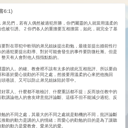
:1)
 1 弟兄們，若有人偶然被過犯所勝，你們屬靈的人就當用溫柔的
也被引誘。 2 你們各人的重擔要互相擔當，如此，就完全了基
該要對在罪犯中軟弱的弟兄姐妹提出勸勉，最後並提出婚前性行
妹的過犯要提出勸導、對於可能會發生的事件要防微杜漸。但是
，整天有人會對他人指指點點的。
屬靈的人。的確、教會裡不該有太多的彼此互相批評、所以要由
斷和基於愛心規勸的不同之處，然後要用溫柔的心來把他挽回
街頭巷談、又可以防止弟兄姐妹陷於罪中。
討好眾人、什麼都不敢檢討、什麼重話都不提；反而放任教中的
喜歡講論他人的會友肆意批評論斷、這樣不但不能減少過犯、反
。
勸勉的不同之處，其最大的不同之處就是動機的不同，批評論斷
其推動的動力是講的人的情緒；而愛心的勸勉的目的是為了讓聽
推動的動力是愛教會、愛弟兄的愛。