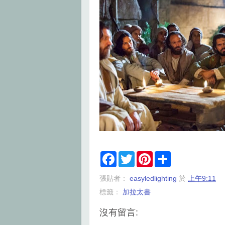
F
T
P
S
a
w
i
h
c
i
n
a
張貼者：
easyledlighting
於
上午9:11
e
t
t
r
b
t
e
e
標籤：
加拉太書
o
e
r
o
r
e
k
s
沒有留言:
t