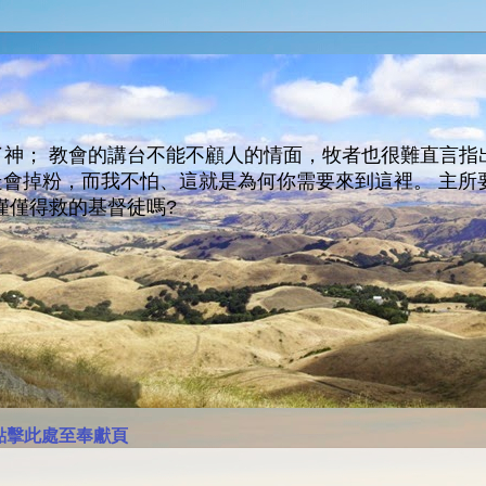
神； 教會的講台不能不顧人的情面，牧者也很難直言指
人會走會掉粉，而我不怕、這就是為何你需要來到這裡。 
僅僅得救的基督徒嗎?
點擊此處至奉獻頁