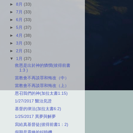
►
8月
(33)
►
7月
(33)
►
6月
(33)
►
5月
(37)
►
4月
(38)
►
3月
(33)
►
2月
(31)
▼
1月
(37)
救恩是出於神的憐憫(彼得前書
1:3 )
當教會不再談罪和悔改（中）
當教會不再談罪和悔改（上）
恩召我們的神(加拉太書1:15)
1/27/2017 醫治見證
基督的律法(加拉太書6:2)
1/25/2017 異夢與解夢
寫給真基督徒(彼得前書1：2)
假期是靈修的好時機