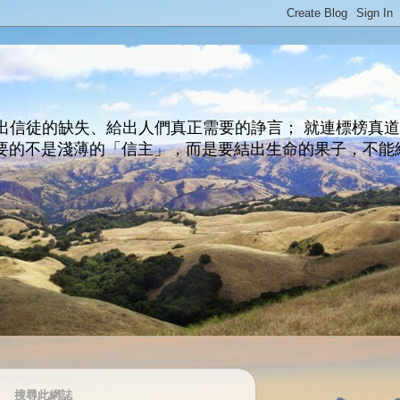
出信徒的缺失、給出人們真正需要的諍言； 就連標榜真
主所要的不是淺薄的「信主」，而是要結出生命的果子，不能
搜尋此網誌