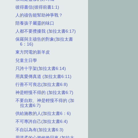
彼得書信(彼得前書1:1)
人的禱告能幫助神爭戰？
陪養孩子屬靈的味口
人都不要攪擾我 (加拉太書6:17)
保羅與主禱告的對象(加拉太書
6：16)
東方閃電的新羊皮
兒童主日學
只誇十字架(加拉太書6:14)
用真愛傳真道 (加拉太書6:11)
行善不可喪志(加拉太書6:8)
神是輕慢不得的 (加拉太書6:7)
不要自欺、神是輕慢不得的 (加
拉太書6:7)
供給施教的人(加拉太書6：6)
不可專誇自己(加拉太書6:4)
不自以為有(加拉太書6:3)
用溫柔的心把他挽回來 (加拉太