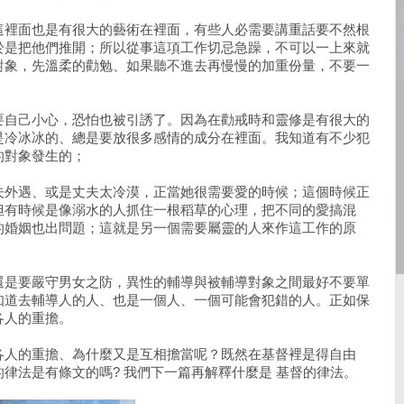
這裡面也是有很大的藝術在裡面，有些人必需要講重話要不然根
於是把他們推開；所以從事這項工作切忌急躁，不可以一上來就
對象，先溫柔的勸勉、如果聽不進去再慢慢的加重份量，不要一
。
要自己小心，恐怕也被引誘了。因為在勸戒時和靈修是有很大的
是冷冰冰的、總是要放很多感情的成分在裡面。我知道有不少犯
的對象發生的；
夫外遇、或是丈夫太冷漠，正當她很需要愛的時候；這個時候正
但有時候是像溺水的人抓住一根稻草的心理，把不同的愛搞混
的婚姻也出問題；這就是另一個需要屬靈的人來作這工作的原
還是要嚴守男女之防，異性的輔導與被輔導對象之間最好不要單
知道去輔導人的人、也是一個人、一個可能會犯錯的人。正如保
各人的重擔。
各人的重擔、為什麼又是互相擔當呢？既然在基督裡是得自由
律法是有條文的嗎? 我們下一篇再解釋什麼是 基督的律法。