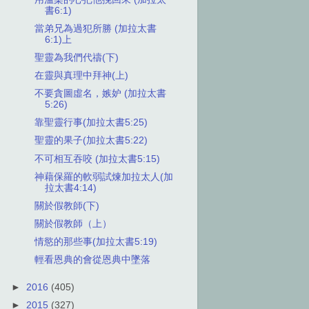
書6:1)
當弟兄為過犯所勝 (加拉太書
6:1)上
聖靈為我們代禱(下)
在靈與真理中拜神(上)
不要貪圖虛名，嫉妒 (加拉太書
5:26)
靠聖靈行事(加拉太書5:25)
聖靈的果子(加拉太書5:22)
不可相互吞咬 (加拉太書5:15)
神藉保羅的軟弱試煉加拉太人(加
拉太書4:14)
關於假教師(下)
關於假教師（上）
情慾的那些事(加拉太書5:19)
輕看恩典的會從恩典中墜落
►
2016
(405)
►
2015
(327)