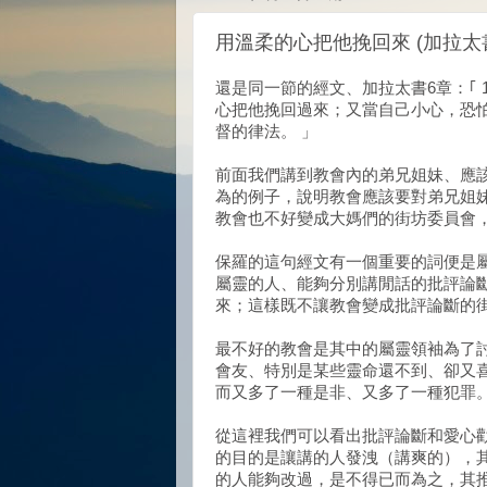
用溫柔的心把他挽回來 (加拉太書6
還是同一節的經文、加拉太書6章：｢
心把他挽回過來；又當自己小心，恐怕
督的律法。 」
前面我們講到教會內的弟兄姐妹、應
為的例子，說明教會應該要對弟兄姐
教會也不好變成大媽們的街坊委員會
保羅的這句經文有一個重要的詞便是
屬靈的人、能夠分別講閒話的批評論
來；這樣既不讓教會變成批評論斷的
最不好的教會是其中的屬靈領袖為了
會友、特別是某些靈命還不到、卻又
而又多了一種是非、又多了一種犯罪
從這裡我們可以看出批評論斷和愛心
的目的是讓講的人發洩（講爽的），
的人能夠改過，是不得已而為之，其