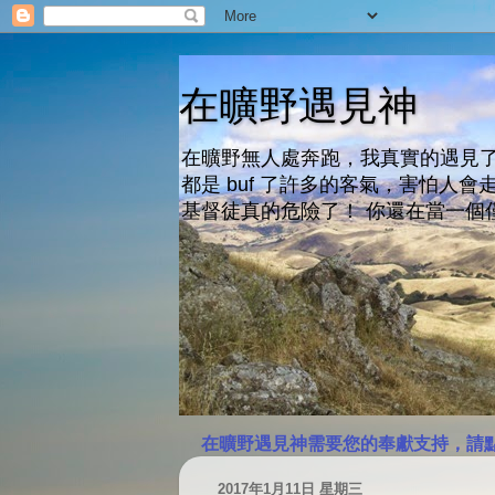
在曠野遇見神
在曠野無人處奔跑，我真實的遇見了
都是 buf 了許多的客氣，害怕
基督徒真的危險了！ 你還在當一個
在曠野遇見神需要您的奉獻支持，請
2017年1月11日 星期三