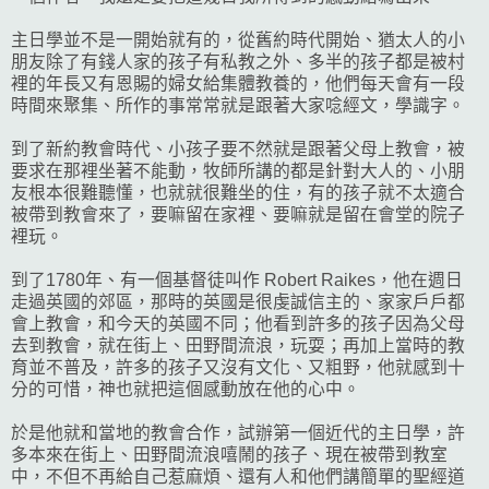
主日學並不是一開始就有的，從舊約時代開始、猶太人的小
朋友除了有錢人家的孩子有私教之外、多半的孩子都是被村
裡的年長又有恩賜的婦女給集體教養的，他們每天會有一段
時間來聚集、所作的事常常就是跟著大家唸經文，學識字。
到了新約教會時代、小孩子要不然就是跟著父母上教會，被
要求在那裡坐著不能動，牧師所講的都是針對大人的、小朋
友根本很難聽懂，也就就很難坐的住，有的孩子就不太適合
被帶到教會來了，要嘛留在家裡、要嘛就是留在會堂的院子
裡玩。
到了1780年、有一個基督徒叫作 Robert Raikes，他在週日
走過英國的郊區，那時的英國是很虔誠信主的、家家戶戶都
會上教會，和今天的英國不同；他看到許多的孩子因為父母
去到教會，就在街上、田野間流浪，玩耍；再加上當時的教
育並不普及，許多的孩子又沒有文化、又粗野，他就感到十
分的可惜，神也就把這個感動放在他的心中。
於是他就和當地的教會合作，試辦第一個近代的主日學，許
多本來在街上、田野間流浪嘻鬧的孩子、現在被帶到教室
中，不但不再給自己惹麻煩、還有人和他們講簡單的聖經道