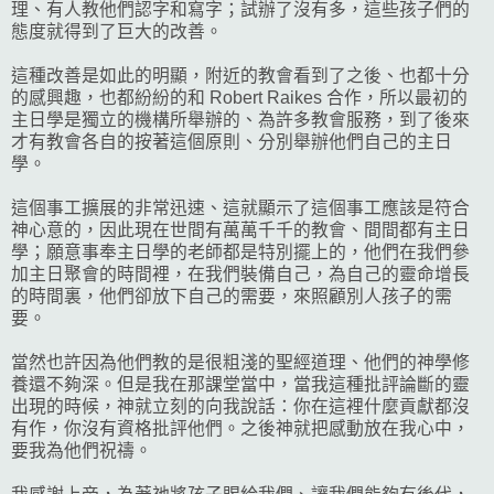
理、有人教他們認字和寫字；試辦了沒有多，這些孩子們的
態度就得到了巨大的改善。
這種改善是如此的明顯，附近的教會看到了之後、也都十分
的感興趣，也都紛紛的和 Robert Raikes 合作，所以最初的
主日學是獨立的機構所舉辦的、為許多教會服務，到了後來
才有教會各自的按著這個原則、分別舉辦他們自己的主日
學。
這個事工擴展的非常迅速、這就顯示了這個事工應該是符合
神心意的，因此現在世間有萬萬千千的教會、間間都有主日
學；願意事奉主日學的老師都是特別擺上的，他們在我們參
加主日聚會的時間裡，在我們裝備自己，為自己的靈命增長
的時間裏，他們卻放下自己的需要，來照顧別人孩子的需
要。
當然也許因為他們教的是很粗淺的聖經道理、他們的神學修
養還不夠深。但是我在那課堂當中，當我這種批評論斷的靈
出現的時候，神就立刻的向我說話：你在這裡什麼貢獻都沒
有作，你沒有資格批評他們。之後神就把感動放在我心中，
要我為他們祝禱。