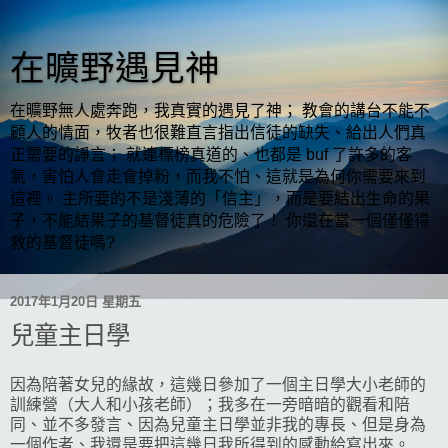
在曠野遇見神
在曠野無人處奔跑，我真實的遇見了神； 教會的講台不能不
顧人的情面，牧者也很難直言指出信徒的缺失、給出人們真
正需要的諍言； 就連標榜真道的、也都是 buf 了許多的客
氣，害怕人會走會掉粉，而我不怕、這就是為何你需要來到
這裡。 主所要的不是淺薄的「信主」，而是要結出生命的果
子，不能結果子的基督徒真的危險了！ 你還在當一個僅僅得
救的基督徒嗎?
2017年1月20日 星期五
兒童主日學
因為陪著女兒的緣故，這幾日參加了一個主日學大小老師的
訓練營（大人和小孩老師）；我多在一旁暗暗的觀看和陪
同、並不多發言、因為兒童主日學並非我的專長、但是身為
一個作者、我還是要把這幾日我所得到的感動給寫出來。