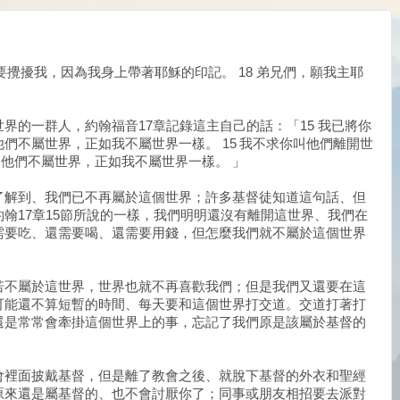
都不要攪擾我，因為我身上帶著耶穌的印記。 18 弟兄們，願我主耶
界的一群人，約翰福音17章記錄這主自己的話：「15 我已將你
們不屬世界，正如我不屬世界一樣。 15 我不求你叫他們離開世
6 他們不屬世界，正如我不屬世界一樣。 」
了解到、我們已不再屬於這個世界；許多基督徒知道這句話、但
翰17章15節所說的一樣，我們明明還沒有離開這世界、我們在
需要吃、還需要喝、還需要用錢，但怎麼我們就不屬於這個世界
若不屬於這世界，世界也就不再喜歡我們；但是我們又還要在這
可能還不算短暫的時間、每天要和這個世界打交道。交道打著打
還是常常會牽掛這個世界上的事，忘記了我們原是該屬於基督的
會裡面披戴基督，但是離了教會之後、就脫下基督的外衣和聖經
原來還是屬基督的、也不會討厭你了；同事或朋友相招要去派對