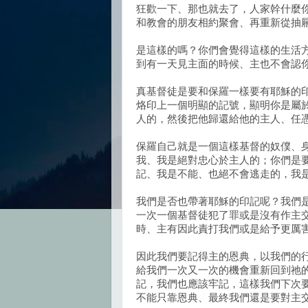
狂歡一下、那也就去了，人家幹什麼
和教會的朋友相約聚會、再重新從抽
是這樣的嗎？你們會覺得這樣的生活
到有一天見主面的時候、主也不會認
真基督徒是要和保羅一樣要有耶穌的
烙印上一個明顯的記號，顯明你是屬
人的，然後把他歸還給他的主人、任
保羅自己就是一個這樣基督的奴僕、
我、我是絕對忠心於主人的；你們是
記、我是不能、也絕不會逃走的，我
我們是否也帶著耶穌的印記呢？我們
一次一個基督徒犯了罪或是沒有作主
時、主有因此責打我們或是給予更厲
因此我們要記得主的恩典，以我們的
給我們一次又一次的機會重新回到祂
記，我們也應該牢記，這樣我們下次
不能只靠恩典、最終我們還是要對主