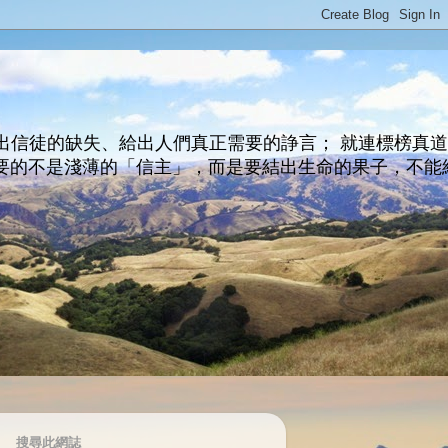
出信徒的缺失、給出人們真正需要的諍言； 就連標榜真
主所要的不是淺薄的「信主」，而是要結出生命的果子，不能
搜尋此網誌