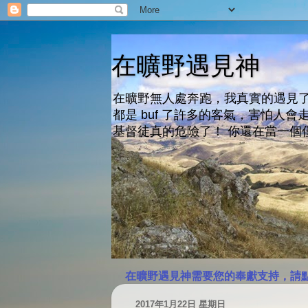
在曠野遇見神
在曠野無人處奔跑，我真實的遇見了
都是 buf 了許多的客氣，害怕
基督徒真的危險了！ 你還在當一個
在曠野遇見神需要您的奉獻支持，請
2017年1月22日 星期日