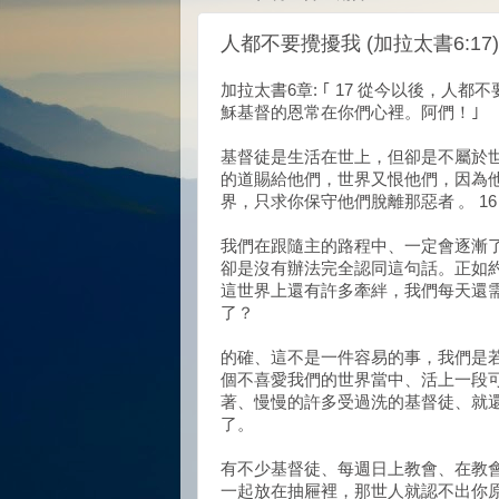
人都不要攪擾我 (加拉太書6:17)
加拉太書6章: ｢ 17 從今以後，人
穌基督的恩常在你們心裡。阿們！｣
基督徒是生活在世上，但卻是不屬於世
的道賜給他們，世界又恨他們，因為他
界，只求你保守他們脫離那惡者 。 1
我們在跟隨主的路程中、一定會逐漸
卻是沒有辦法完全認同這句話。正如約
這世界上還有許多牽絆，我們每天還
了？
的確、這不是一件容易的事，我們是
個不喜愛我們的世界當中、活上一段
著、慢慢的許多受過洗的基督徒、就
了。
有不少基督徒、每週日上教會、在教
一起放在抽屜裡，那世人就認不出你