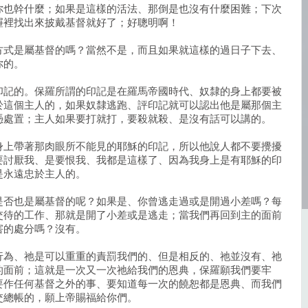
你也幹什麼；如果是這樣的活法、那倒是也沒有什麼困難；下次
屜裡找出來披戴基督就好了；好聰明啊！
方式是屬基督的嗎？當然不是，而且如果就這樣的過日子下去、
你的。
印記的。保羅所謂的印記是在羅馬帝國時代、奴隸的身上都要被
於這個主人的，如果奴隸逃跑、評印記就可以認出他是屬那個主
憑處置；主人如果要打就打，要殺就殺、是沒有話可以講的。
身上帶著那肉眼所不能見的耶穌的印記，所以他說人都不要攪擾
要討厭我、是要恨我、我都是這樣了、因為我身上是有耶穌的印
是永遠忠於主人的。
是否也是屬基督的呢？如果是、你曾逃走過或是開過小差嗎？每
交待的工作、那就是開了小差或是逃走；當我們再回到主的面前
害的處分嗎？沒有。
行為、祂是可以重重的責罰我們的、但是相反的、祂並沒有、祂
的面前；這就是一次又一次祂給我們的恩典，保羅願我們要牢
要作任何基督之外的事、要知道每一次的饒恕都是恩典、而我們
交總帳的，願上帝賜福給你們。