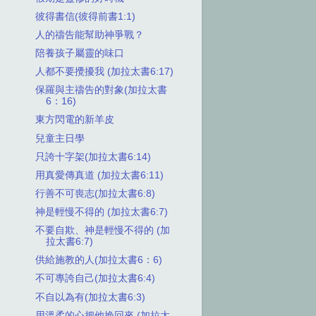
彼得書信(彼得前書1:1)
人的禱告能幫助神爭戰？
陪養孩子屬靈的味口
人都不要攪擾我 (加拉太書6:17)
保羅與主禱告的對象(加拉太書
6：16)
東方閃電的新羊皮
兒童主日學
只誇十字架(加拉太書6:14)
用真愛傳真道 (加拉太書6:11)
行善不可喪志(加拉太書6:8)
神是輕慢不得的 (加拉太書6:7)
不要自欺、神是輕慢不得的 (加
拉太書6:7)
供給施教的人(加拉太書6：6)
不可專誇自己(加拉太書6:4)
不自以為有(加拉太書6:3)
用溫柔的心把他挽回來 (加拉太