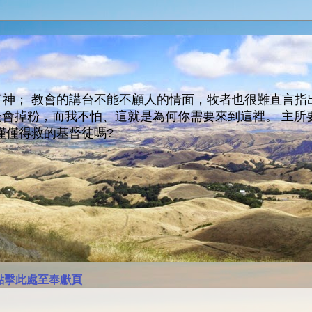
神； 教會的講台不能不顧人的情面，牧者也很難直言指
人會走會掉粉，而我不怕、這就是為何你需要來到這裡。 
僅僅得救的基督徒嗎?
點擊此處至奉獻頁