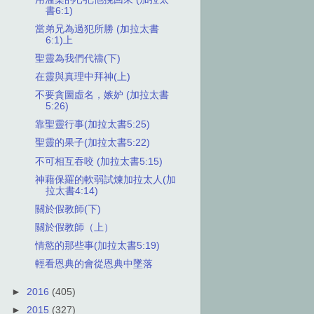
書6:1)
當弟兄為過犯所勝 (加拉太書
6:1)上
聖靈為我們代禱(下)
在靈與真理中拜神(上)
不要貪圖虛名，嫉妒 (加拉太書
5:26)
靠聖靈行事(加拉太書5:25)
聖靈的果子(加拉太書5:22)
不可相互吞咬 (加拉太書5:15)
神藉保羅的軟弱試煉加拉太人(加
拉太書4:14)
關於假教師(下)
關於假教師（上）
情慾的那些事(加拉太書5:19)
輕看恩典的會從恩典中墜落
►
2016
(405)
►
2015
(327)