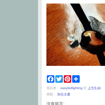
F
T
P
S
a
w
i
h
c
i
n
a
張貼者：
easyledlighting
於
上午9:44
e
t
t
r
b
t
e
e
標籤：
加拉太書
o
e
r
o
r
e
k
s
沒有留言: