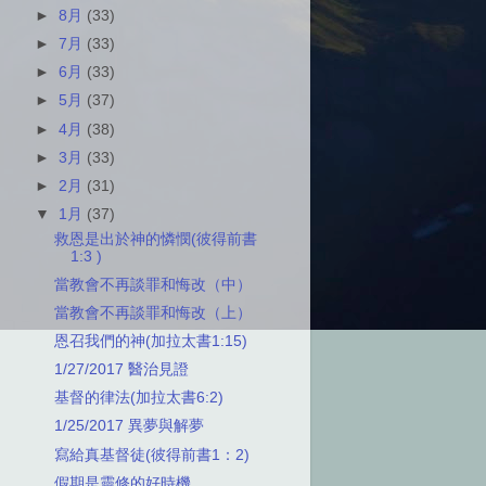
►
8月
(33)
►
7月
(33)
►
6月
(33)
►
5月
(37)
►
4月
(38)
►
3月
(33)
►
2月
(31)
▼
1月
(37)
救恩是出於神的憐憫(彼得前書
1:3 )
當教會不再談罪和悔改（中）
當教會不再談罪和悔改（上）
恩召我們的神(加拉太書1:15)
1/27/2017 醫治見證
基督的律法(加拉太書6:2)
1/25/2017 異夢與解夢
寫給真基督徒(彼得前書1：2)
假期是靈修的好時機